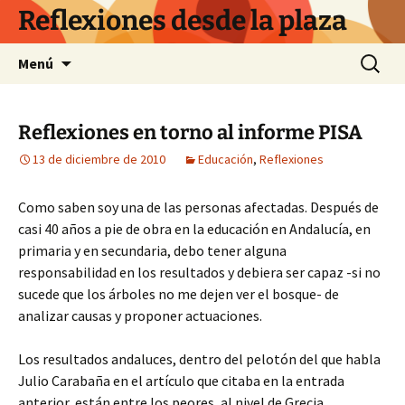
Saltar
Reflexiones desde la plaza
al
contenido
Buscar:
Menú
Reflexiones en torno al informe PISA
13 de diciembre de 2010
Educación
,
Reflexiones
Como saben soy una de las personas afectadas. Después de
casi 40 años a pie de obra en la educación en Andalucía, en
primaria y en secundaria, debo tener alguna
responsabilidad en los resultados y debiera ser capaz -si no
sucede que los árboles no me dejen ver el bosque- de
analizar causas y proponer actuaciones.
Los resultados andaluces, dentro del pelotón del que habla
Julio Carabaña en el artículo que citaba en la entrada
anterior, están entre los peores, al nivel de Grecia