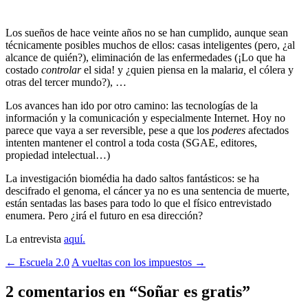
Los sueños de hace veinte años no se han cumplido, aunque sean
técnicamente posibles muchos de ellos: casas inteligentes (pero, ¿al
alcance de quién?), eliminación de las enfermedades (¡Lo que ha
costado
controlar
el sida! y ¿quien piensa en la malari
a,
el cólera y
otras del tercer mundo?), …
Los avances han ido por otro camino: las tecnologías de la
información y la comunicación y especialmente Internet. Hoy no
parece que vaya a ser reversible, pese a que los
poderes
afectados
intenten mantener el control a toda costa (SGAE, editores,
propiedad intelectual…)
La investigación biomédia ha dado saltos fantásticos: se ha
descifrado el genoma, el cáncer ya no es una sentencia de muerte,
están sentadas las bases para todo lo que el físico entrevistado
enumera. Pero ¿irá el futuro en esa dirección?
La entrevista
aquí.
Navegación
←
Escuela 2.0
A vueltas con los impuestos
→
de
2 comentarios en “
Soñar es gratis
”
entradas