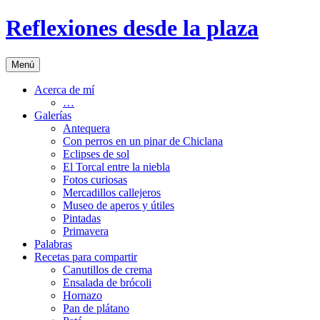
Saltar
Reflexiones desde la plaza
al
contenido
Menú
Acerca de mí
…
Galerías
Antequera
Con perros en un pinar de Chiclana
Eclipses de sol
El Torcal entre la niebla
Fotos curiosas
Mercadillos callejeros
Museo de aperos y útiles
Pintadas
Primavera
Palabras
Recetas para compartir
Canutillos de crema
Ensalada de brócoli
Hornazo
Pan de plátano