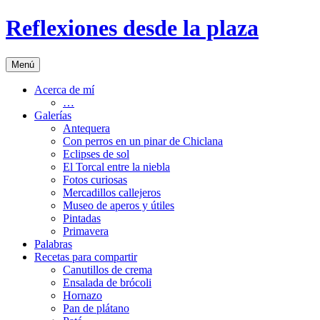
Saltar
Reflexiones desde la plaza
al
contenido
Menú
Acerca de mí
…
Galerías
Antequera
Con perros en un pinar de Chiclana
Eclipses de sol
El Torcal entre la niebla
Fotos curiosas
Mercadillos callejeros
Museo de aperos y útiles
Pintadas
Primavera
Palabras
Recetas para compartir
Canutillos de crema
Ensalada de brócoli
Hornazo
Pan de plátano