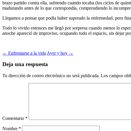
brazo partido contra ella, sufriendo cuando tocaba (los ciclos de quim
madurando antes de lo que correspondía, comprendiendo lo incompren
Llegamos a pensar que podía haber superado la enfermedad, pero final
Todo lo vivido entonces me llegó por sorpresa cuando menos lo esper
anoche apareció de improviso, ocupando todo el espacio, sin dejar pos
Navegación
←
Enfrentarse a la vida
Ayer y hoy
→
de
Deja una respuesta
entradas
Tu dirección de correo electrónico no será publicada.
Los campos obli
Comentario
*
Nombre
*