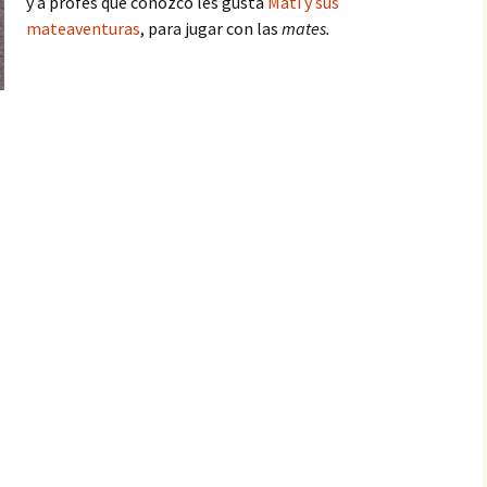
y a profes que conozco les gusta
Mati y sus
mateaventuras
, para jugar con las
mates.