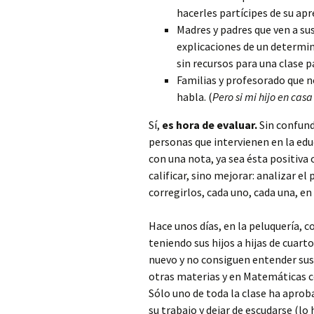
hacerles partícipes de su apr
Madres y padres que ven a sus
explicaciones de un determi
sin recursos para una clase pa
Familias y profesorado que no
habla. (
Pero si m
i hijo en cas
Sí,
es hora de evaluar.
Sin confundi
personas que intervienen en la edu
con una nota, ya sea ésta positiva 
calificar, sino mejorar: analizar e
corregirlos, cada uno, cada una, en 
Hace unos días, en la peluquería,
teniendo sus hijos a hijas de cuar
nuevo y no consiguen entender sus 
otras materias y en Matemáticas c
Sólo uno de toda la clase ha aprob
su trabajo y dejar de escudarse (lo 