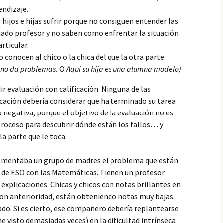
endizaje.
 hijos e hijas sufrir porque no consiguen entender las
nado profesor y no saben como enfrentar la situación
rticular.
 conocen al chico o la chica del que la otra parte
a no da problemas.
O
Aquí su hija es una alumna modelo)
r evaluación con calificación. Ninguna de las
cación debería considerar que ha terminado su tarea
o negativa, porque el objetivo de la evaluación no es
l proceso para descubrir dónde están los fallos… y
la parte que le toca.
 comentaba un grupo de madres el problema que están
to de ESO con las Matemáticas. Tienen un profesor
explicaciones. Chicas y chicos con notas brillantes en
on anterioridad, están obteniendo notas muy bajas.
ado. Si es cierto, ese compañero debería replantearse
he visto demasiadas veces) en la dificultad intrínseca