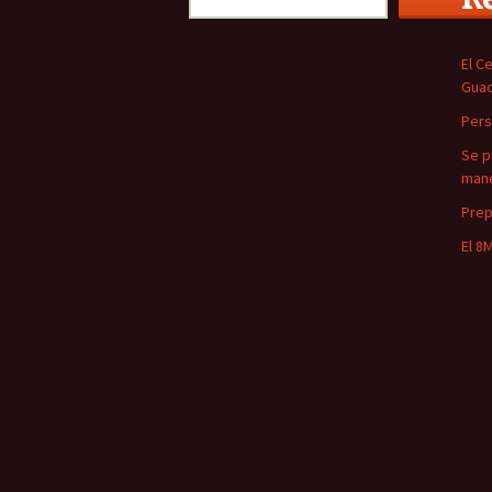
El C
Guad
Pers
Se p
man
Prep
El 8M