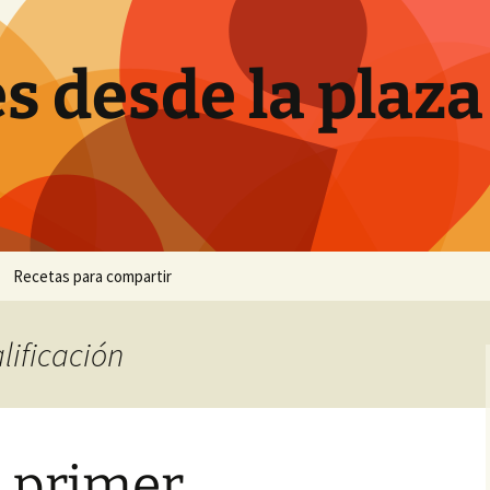
s desde la plaza
Recetas para compartir
Canutillos de crema
lificación
Ensalada de brócoli
Hornazo
l primer
Pan de plátano