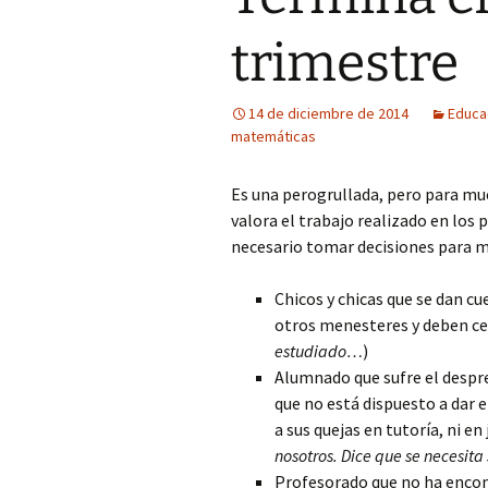
trimestre
Fotos curiosas
Mercadillos callejeros
14 de diciembre de 2014
Educa
matemáticas
Museo de aperos y útiles
Es una perogrullada, pero para m
Pintadas
valora el trabajo realizado en los 
Primavera
necesario tomar decisiones para mo
Chicos y chicas que se dan c
otros menesteres y deben cen
estudiado…
)
Alumnado que sufre el despre
que no está dispuesto a dar e
a sus quejas en tutoría, ni en 
nosotros. Dice que se necesita
Profesorado que no ha encon