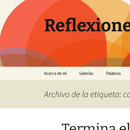
Saltar
al
contenido
Reflexione
Acerca de mí
Galerías
Palabras
…
Antequera
Archivo de la etiqueta: ca
Con perros en un pinar de
Chiclana
Eclipses de sol
Termina e
El Torcal entre la niebla