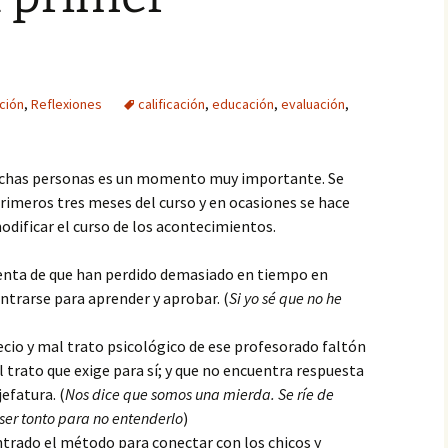
Paté
Paté de mejillones
ción
,
Reflexiones
calificación
,
educación
,
evaluación
,
Pavo trufado
Pestiños
uchas personas es un momento muy importante. Se
primeros tres meses del curso y en ocasiones se hace
Polvorones
dificar el curso de los acontecimientos.
Rosquillas de nata
uenta de que han perdido demasiado en tiempo en
trarse para aprender y aprobar. (
Si yo sé que no he
Tarta de queso
Tiramisú
cio y mal trato psicológico de ese profesorado faltón
l trato que exige para sí; y que no encuentra respuesta
jefatura. (
Nos dice que somos una mierda. Se ríe de
 ser tonto para no entenderlo
)
trado el método para conectar con los chicos y