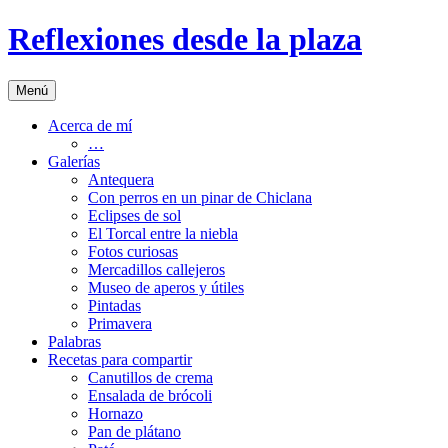
Saltar
Reflexiones desde la plaza
al
contenido
Menú
Acerca de mí
…
Galerías
Antequera
Con perros en un pinar de Chiclana
Eclipses de sol
El Torcal entre la niebla
Fotos curiosas
Mercadillos callejeros
Museo de aperos y útiles
Pintadas
Primavera
Palabras
Recetas para compartir
Canutillos de crema
Ensalada de brócoli
Hornazo
Pan de plátano