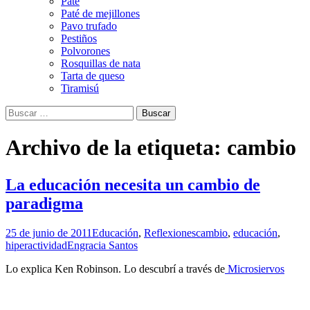
Paté
Paté de mejillones
Pavo trufado
Pestiños
Polvorones
Rosquillas de nata
Tarta de queso
Tiramisú
Buscar:
Archivo de la etiqueta: cambio
La educación necesita un cambio de
paradigma
25 de junio de 2011
Educación
,
Reflexiones
cambio
,
educación
,
hiperactividad
Engracia Santos
Lo explica Ken Robinson. Lo descubrí a través de
Microsiervos