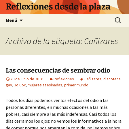
Saltar
Reflexiones desde la plaza
al
contenido
Buscar:
Menú
Archivo de la etiqueta: Cañizares
Las consecuencias de sembrar odio
20 de junio de 2016
Reflexiones
Cañizares
,
discoteca
gay
,
Jo Cox
,
mujeres asesinadas
,
primer mundo
Todos los días podemos ver los efectos del odio a las
personas diferentes, en muchas ocasiones a las más
pobres, casi siempre a las más indefensas. Casi todos los
días cerramos los ojos: no vemos los informativos a la hora
de comer porque nos amargan la comida, no leemos sobre