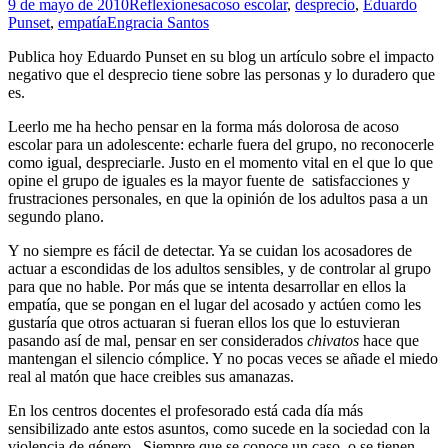
9 de mayo de 2010
Reflexiones
acoso escolar
,
desprecio
,
Eduardo
Punset
,
empatía
Engracia Santos
Publica hoy Eduardo Punset en su blog un artículo sobre el impacto
negativo que el desprecio tiene sobre las personas y lo duradero que
es.
Leerlo me ha hecho pensar en la forma más dolorosa de acoso
escolar para un adolescente: echarle fuera del grupo, no reconocerle
como igual, despreciarle. Justo en el momento vital en el que lo que
opine el grupo de iguales es la mayor fuente de satisfacciones y
frustraciones personales, en que la opinión de los adultos pasa a un
segundo plano.
Y no siempre es fácil de detectar. Ya se cuidan los acosadores de
actuar a escondidas de los adultos sensibles, y de controlar al grupo
para que no hable. Por más que se intenta desarrollar en ellos la
empatía, que se pongan en el lugar del acosado y actúen como les
gustaría que otros actuaran si fueran ellos los que lo estuvieran
pasando así de mal, pensar en ser considerados
chivatos
hace que
mantengan el silencio cómplice. Y no pocas veces se añade el miedo
real al matón que hace creibles sus amanazas.
En los centros docentes el profesorado está cada día más
sensibilizado ante estos asuntos, como sucede en la sociedad con la
violencia de género. Siempre que se conoce un caso, o se tienen