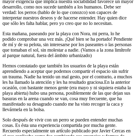
mayor exigencia que implica nuestra sociabilidad favorece un mayor
desarrollo, como nos sucede también a los humanos. Debe ser
verdad: los perros (hablo de lo que conozco) son capaces de
interpretar nuestros deseos y de hacerse entender. Hay quien dice
que sólo les falta hablar, pero yo creo que no lo necesitan.
Esta mañana, paseando por la playa con Nora, mi perra, lo he
podido comprobar una vez más. ¡Qué bien se ha portado! Pendiente
de mí y de su pelota, sin interesarse por los paseantes o las personas
que tomaban el sol, sin molestar a nadie. (Vamos a la zona limítrofe
al parque natural, fuera del ámbito urbanizado)
Hemos constatado que también los usuarios de la playa están
aprendiendo a aceptar que podemos compartir el espacio sin sufrir
un trauma. Nadie ha tenido un mal gesto, por el contrario, a muchos
les ha llamado la atención y les ha resultado graciosa.En la anterior
ocasión, con bastante menos gente (era mayo y ni siquiera estaba la
playa abierta) hubo una persona, posiblemente de las que dejan sus
basuras en la arena cuando se van, cosa muy frecuente, que ha
manifestado su desagrado cuando me ha visto recoger la caca y
llevármela en la bolsa.
Solo después de vivir con un perro se pueden entender muchas
cosas. Es ésta una experiencia compartida por mucha gente.
Recuerdo especialmente un artículo publicado por Javier Cercas en