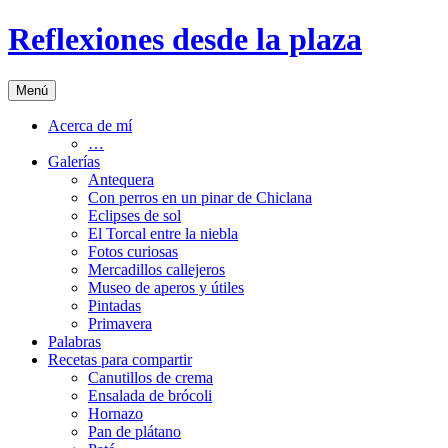
Saltar
Reflexiones desde la plaza
al
contenido
Menú
Acerca de mí
…
Galerías
Antequera
Con perros en un pinar de Chiclana
Eclipses de sol
El Torcal entre la niebla
Fotos curiosas
Mercadillos callejeros
Museo de aperos y útiles
Pintadas
Primavera
Palabras
Recetas para compartir
Canutillos de crema
Ensalada de brócoli
Hornazo
Pan de plátano