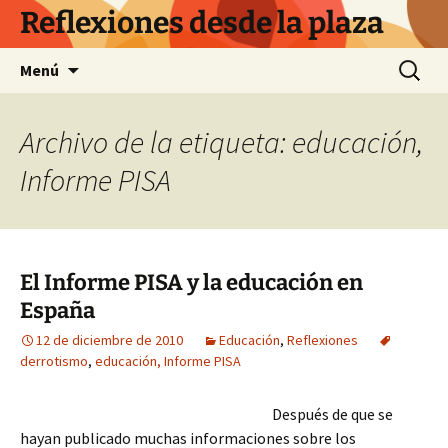
Saltar
Reflexiones desde la plaza
al
contenido
Buscar:
Menú
Archivo de la etiqueta: educación,
Informe PISA
El Informe PISA y la educación en
España
12 de diciembre de 2010
Educación
,
Reflexiones
derrotismo
,
educación, Informe PISA
Después de que se
hayan publicado muchas informaciones sobre los