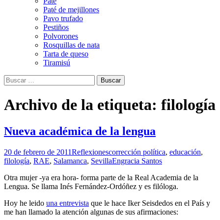
Paté
Paté de mejillones
Pavo trufado
Pestiños
Polvorones
Rosquillas de nata
Tarta de queso
Tiramisú
Buscar:
Archivo de la etiqueta: filología
Nueva académica de la lengua
20 de febrero de 2011
Reflexiones
corrección política
,
educación
,
filología
,
RAE
,
Salamanca
,
Sevilla
Engracia Santos
Otra mujer -ya era hora- forma parte de la Real Academia de la
Lengua. Se llama Inés
Fernández-Ordóñez y es filóloga.
Hoy he leido
una entrevista
que le hace Iker Seisdedos en el País y
me han llamado la atención algunas de sus afirmaciones: