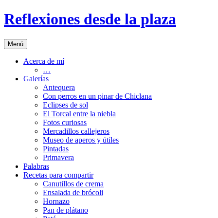
Saltar
Reflexiones desde la plaza
al
contenido
Menú
Acerca de mí
…
Galerías
Antequera
Con perros en un pinar de Chiclana
Eclipses de sol
El Torcal entre la niebla
Fotos curiosas
Mercadillos callejeros
Museo de aperos y útiles
Pintadas
Primavera
Palabras
Recetas para compartir
Canutillos de crema
Ensalada de brócoli
Hornazo
Pan de plátano