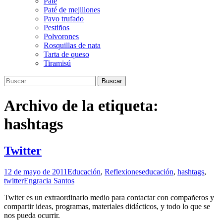
Paté
Paté de mejillones
Pavo trufado
Pestiños
Polvorones
Rosquillas de nata
Tarta de queso
Tiramisú
Buscar:
Archivo de la etiqueta:
hashtags
Twitter
12 de mayo de 2011
Educación
,
Reflexiones
educación
,
hashtags
,
twitter
Engracia Santos
Twiter es un extraordinario medio para contactar con compañeros y
compartir ideas, programas, materiales didácticos, y todo lo que se
nos pueda ocurrir.