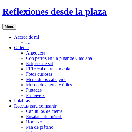
Saltar
Reflexiones desde la plaza
al
contenido
Menú
Acerca de mí
…
Galerías
Antequera
Con perros en un pinar de Chiclana
Eclipses de sol
El Torcal entre la niebla
Fotos curiosas
Mercadillos callejeros
Museo de aperos y útiles
Pintadas
Primavera
Palabras
Recetas para compartir
Canutillos de crema
Ensalada de brócoli
Hornazo
Pan de plátano