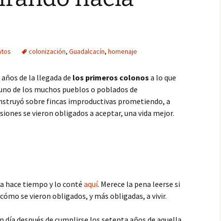
Paté
Paté de mejillones
ntos
colonización
,
Guadalcacín
,
homenaje
Pavo trufado
 años de la llegada de
los primeros colonos
a lo que
Pestiños
 uno de los muchos pueblos o poblados de
nstruyó sobre fincas improductivas prometiendo, a
Polvorones
siones se vieron obligados a aceptar, una vida mejor.
Rosquillas de nata
Tarta de queso
Tiramisú
a hace tiempo y lo conté
aquí
. Merece la pena leerse si
cómo se vieron obligados, y más obligadas, a vivir.
n día después de cumplirse los setenta años de aquella