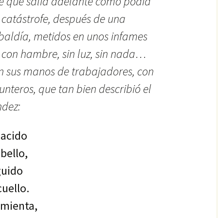
e que salía adelante como podía
 catástrofe, después de una
 baldía, metidos en unos infames
, con hambre, sin luz, sin nada…
on sus manos de trabajadores, con
unteros, que tan bien describió el
ndez:
nacido
bello,
guido
cuello.
amienta,