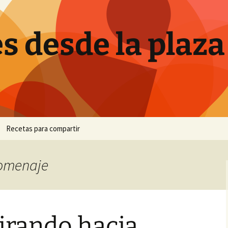
s desde la plaza
Recetas para compartir
Canutillos de crema
homenaje
Ensalada de brócoli
Hornazo
irando hacia
Pan de plátano