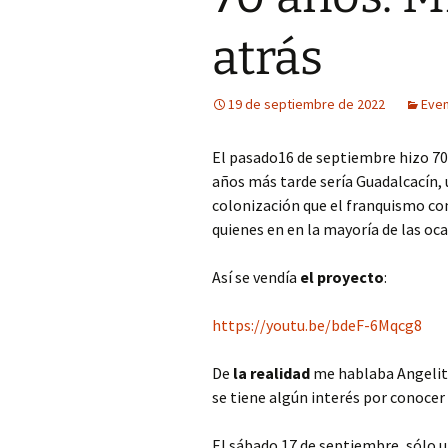
atrás
Fotos curiosas
Mercadillos callejeros
19 de septiembre de 2022
Eve
Museo de aperos y útiles
El pasado16 de septiembre hizo 70
Pintadas
años más tarde sería Guadalcacín,
colonización que el franquismo co
Primavera
quienes en en la mayoría de las oca
Así se vendía
el proyecto
:
https://youtu.be/bdeF-6Mqcg8
De
la realidad
me hablaba Angelit
se tiene algún interés por conocer 
El sábado 17 de septiembre, sólo u