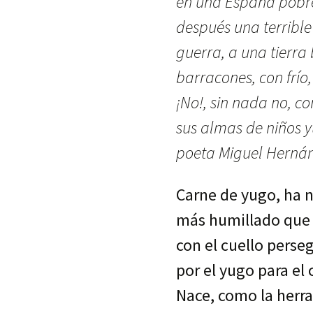
en una España pobr
después una terrible
guerra, a una tierra
barracones, con frío
¡No!, sin nada no, c
sus almas de niños y
poeta Miguel Herná
Carne de yugo, ha 
más humillado que 
con el cuello perse
por el yugo para el 
Nace, como la herr