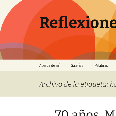
Saltar
al
contenido
Reflexione
Acerca de mí
Galerías
Palabras
…
Antequera
Archivo de la etiqueta: 
Con perros en un pinar de
Chiclana
Eclipses de sol
70 años. M
El Torcal entre la niebla