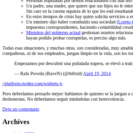
Personas imputadas por delitos relacionados con mal uso d
Un padre, una madre, que quiere que sus hijos no le mient
Sin caer en la cuenta siquiera de lo que les está enseñand
En estos tiempos de crisis hay quien solicita servicios 
Un ministro dijo haber constituido una sociedad
(Loreto 
impuestos correspondientes, haciendo
contabilidad creati
Ministros del gobierno actual
gestionan asuntos relaciona
hayan podido probar corruptelas, es preciso algo más.
Todas esas situaciones, y muchas otras, son consideradas, muy amabl
compañeras, ni de sus empleados, juegan limpio en la vida, son los to
Empezamos por descubrir una puñalada trapera, se elevó a trai
— Rafa Poveda (RaveN) (@bi0xid)
April 19, 2014
//platform.twitter.com/widgets.js
Pero deberíamos pensarlo mejor: hablamos de quienes se la juegan a o
deshonestas. No deberíamos seguir mirándolas con benevolencia.
Deja un comentario
Archives