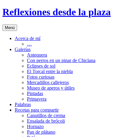
Saltar
Reflexiones desde la plaza
al
contenido
Menú
Acerca de mí
…
Galerías
Antequera
Con perros en un pinar de Chiclana
Eclipses de sol
El Torcal entre la niebla
Fotos curiosas
Mercadillos callejeros
Museo de aperos y útiles
Pintadas
Primavera
Palabras
Recetas para compartir
Canutillos de crema
Ensalada de brócoli
Hornazo
Pan de plátano