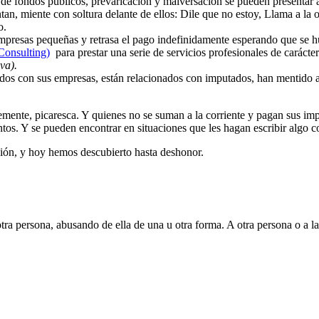
e fondos públicos, prevaricación y malversación se pueden presentar a l
an, miente con soltura delante de ellos: Dile que no estoy, Llama a la 
o.
a empresas pequeñas y retrasa el pago indefinidamente esperando que se 
Consulting)
para prestar una serie de servicios profesionales de carácte
va).
dos con sus empresas, están relacionados con imputados, han mentido a
emente, picaresca. Y quienes no se suman a la corriente y pagan sus i
ntos. Y se pueden encontrar en situaciones que les hagan escribir algo 
ción, y hoy hemos descubierto hasta deshonor.
tra persona, abusando de ella de una u otra forma. A otra persona o a