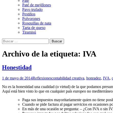
Paté
Paté de mejillones
Pavo trufado
Pestiños
Polvorones
Rosquillas de nata
Tarta de queso
Tiramisú
Buscar:
Archivo de la etiqueta: IVA
Honestidad
1 de mayo de 2014
Reflexiones
contabilidad creativa
,
honradez
,
IVA
,
No es la honestidad una cualidad (o virtud) de la que podamos presum
Aquí está bien visto lo que en cualquier país europeo no mediterráneo,
Paga sus impuestos mayoritariamente quien no tiene posib
Cuando se pide factura al pagar servicios en ocasiones p
En más de una ocasión se pregunta: – ¿Con IVA o sin I