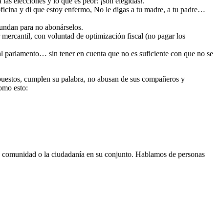
as elecciones y lo que es peor: ¡son elegidas!.
oficina y di que estoy enfermo, No le digas a tu madre, a tu padre…
hundan para no abonárselos.
r mercantil, con voluntad de optimización fiscal (no pagar los
l parlamento… sin tener en cuenta que no es suficiente con que no se
mpuestos, cumplen su palabra, no abusan de sus compañeros y
como esto:
 la comunidad o la ciudadanía en su conjunto. Hablamos de personas