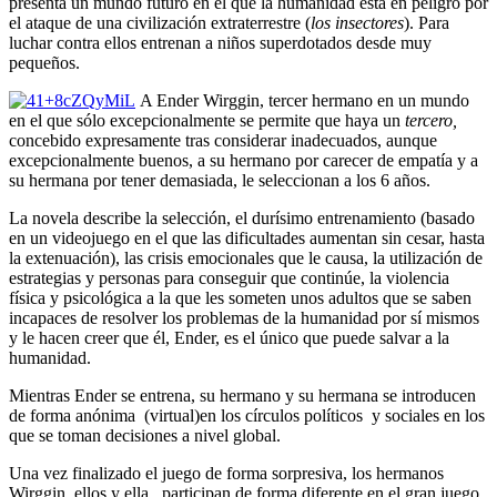
presenta un mundo futuro en el que la humanidad está en peligro por
el ataque de una civilización extraterrestre (
los insectores
). Para
luchar contra ellos entrenan a niños superdotados desde muy
pequeños.
A Ender Wirggin, tercer hermano en un mundo
en el que sólo excepcionalmente se permite que haya un
tercero,
concebido expresamente tras considerar inadecuados, aunque
excepcionalmente buenos, a su hermano por carecer de empatía y a
su hermana por tener demasiada, le seleccionan a los 6 años.
La novela describe la selección, el durísimo entrenamiento (basado
en un videojuego en el que las dificultades aumentan sin cesar, hasta
la extenuación), las crisis emocionales que le causa, la utilización de
estrategias y personas para conseguir que continúe, la violencia
física y psicológica a la que les someten unos adultos que se saben
incapaces de resolver los problemas de la humanidad por sí mismos
y le hacen creer que él, Ender, es el único que puede salvar a la
humanidad.
Mientras Ender se entrena, su hermano y su hermana se introducen
de forma anónima (virtual)en los círculos políticos y sociales en los
que se toman decisiones a nivel global.
Una vez finalizado el juego de forma sorpresiva, los hermanos
Wirggin, ellos y ella, participan de forma diferente en el gran juego