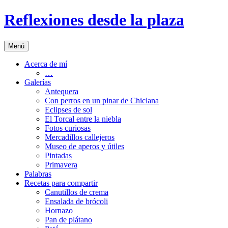
Saltar
Reflexiones desde la plaza
al
contenido
Menú
Acerca de mí
…
Galerías
Antequera
Con perros en un pinar de Chiclana
Eclipses de sol
El Torcal entre la niebla
Fotos curiosas
Mercadillos callejeros
Museo de aperos y útiles
Pintadas
Primavera
Palabras
Recetas para compartir
Canutillos de crema
Ensalada de brócoli
Hornazo
Pan de plátano