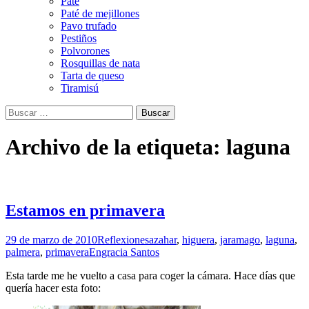
Paté
Paté de mejillones
Pavo trufado
Pestiños
Polvorones
Rosquillas de nata
Tarta de queso
Tiramisú
Buscar:
Archivo de la etiqueta: laguna
Estamos en primavera
29 de marzo de 2010
Reflexiones
azahar
,
higuera
,
jaramago
,
laguna
,
palmera
,
primavera
Engracia Santos
Esta tarde me he vuelto a casa para coger la cámara. Hace días que
quería hacer esta foto: