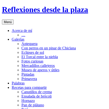
Saltar
Reflexiones desde la plaza
al
contenido
Menú
Acerca de mí
…
Galerías
Antequera
Con perros en un pinar de Chiclana
Eclipses de sol
El Torcal entre la niebla
Fotos curiosas
Mercadillos callejeros
Museo de aperos y útiles
Pintadas
Primavera
Palabras
Recetas para compartir
Canutillos de crema
Ensalada de brócoli
Hornazo
Pan de plátano