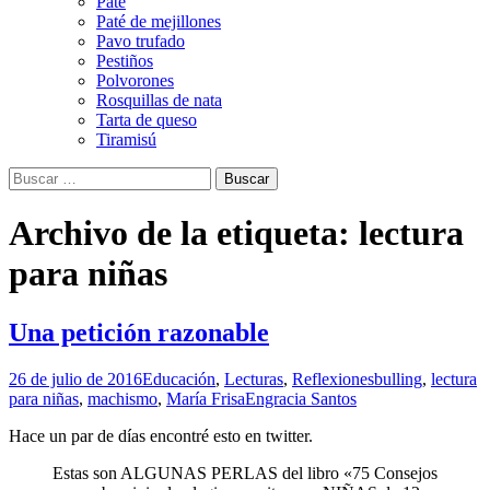
Paté
Paté de mejillones
Pavo trufado
Pestiños
Polvorones
Rosquillas de nata
Tarta de queso
Tiramisú
Buscar:
Archivo de la etiqueta: lectura
para niñas
Una petición razonable
26 de julio de 2016
Educación
,
Lecturas
,
Reflexiones
bulling
,
lectura
para niñas
,
machismo
,
María Frisa
Engracia Santos
Hace un par de días encontré esto en twitter.
Estas son ALGUNAS PERLAS del libro «75 Consejos