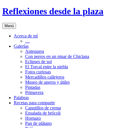
Saltar
Reflexiones desde la plaza
al
contenido
Menú
Acerca de mí
…
Galerías
Antequera
Con perros en un pinar de Chiclana
Eclipses de sol
El Torcal entre la niebla
Fotos curiosas
Mercadillos callejeros
Museo de aperos y útiles
Pintadas
Primavera
Palabras
Recetas para compartir
Canutillos de crema
Ensalada de brócoli
Hornazo
Pan de plátano