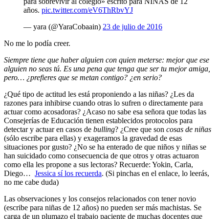
para sobrevivir al colegio» escrito para NIÑAS de 12
años.
pic.twitter.com/eV6ThRbvYJ
— yara (@YaraCobaain)
23 de julio de 2016
No me lo podía creer.
Siempre tiene que haber alguien con quien meterse: mejor que ese
alguien no seas tú. Es una pena que tenga que ser tu mejor amiga,
pero… ¿prefieres que se metan contigo? ¿en serio?
¿Qué tipo de actitud les está proponiendo a las niñas? ¿Les da
razones para inhibirse cuando otras lo sufren o directamente para
actuar como acosadoras? ¿Acaso no sabe esa señora que todas las
Consejerías de Educación tienen establecidos protocolos para
detectar y actuar en casos de
bulling
? ¿Cree que son
cosas de niñas
(sólo escribe para ellas) y exageramos la gravedad de esas
situaciones por gusto? ¿No se ha enterado de que niños y niñas se
han suicidado como consecuencia de que otros y otras actuaron
como ella les propone a sus lectoras? Recuerde: Yokin, Carla,
Diego…
Jessica sí los recuerda
. (Si pinchas en el enlace, lo leerás,
no me cabe duda)
Las observaciones y los consejos relacionados con tener novio
(escribe para niñas de 12 años) no pueden ser más machistas. Se
carga de un plumazo el trabajo paciente de muchas docentes que