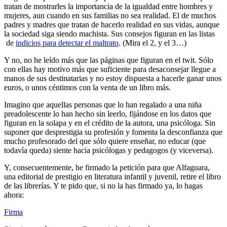
tratan de mostrarles la importancia de la igualdad entre hombres y
mujeres, aun cuando en sus familias no sea realidad. El de muchos
padres y madres que tratan de hacerlo realidad en sus vidas, aunque
la sociedad siga siendo machista. Sus consejos figuran en las listas
de
indicios para detectar el maltrato
. (Mira el 2, y el 3…)
Y no, no he leído más que las páginas que figuran en el twit. Sólo
con ellas hay motivo más que suficiente para desaconsejar llegue a
manos de sus destinatarias y no estoy dispuesta a hacerle ganar unos
euros, o unos céntimos con la venta de un libro más.
Imagino que aquellas personas que lo han regalado a una niña
preadolescente lo han hecho sin leerlo, fijándose en los datos que
figuran en la solapa y en el crédito de la autora, una psicóloga. Sin
suponer que desprestigia su profesión y fomenta la desconfianza que
mucho profesorado del que sólo quiere enseñar, no educar (que
todavía queda) siente hacia psicólogas y pedagogos (y viceversa).
Y, consecuentemente, he firmado la petición para que Alfaguara,
una editorial de prestigio en literatura infantil y juvenil, retire el libro
de las librerías. Y te pido que, si no la has firmado ya, lo hagas
ahora:
Firma