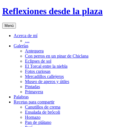
Saltar
Reflexiones desde la plaza
al
contenido
Menú
Acerca de mí
…
Galerías
Antequera
Con perros en un pinar de Chiclana
Eclipses de sol
El Torcal entre la niebla
Fotos curiosas
Mercadillos callejeros
Museo de aperos y útiles
Pintadas
Primavera
Palabras
Recetas para compartir
Canutillos de crema
Ensalada de brócoli
Hornazo
Pan de plátano