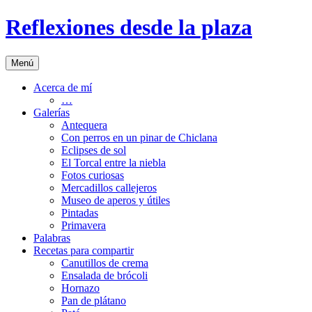
Saltar
Reflexiones desde la plaza
al
contenido
Menú
Acerca de mí
…
Galerías
Antequera
Con perros en un pinar de Chiclana
Eclipses de sol
El Torcal entre la niebla
Fotos curiosas
Mercadillos callejeros
Museo de aperos y útiles
Pintadas
Primavera
Palabras
Recetas para compartir
Canutillos de crema
Ensalada de brócoli
Hornazo
Pan de plátano