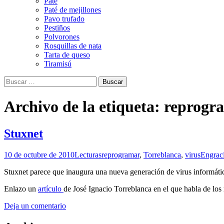
Paté
Paté de mejillones
Pavo trufado
Pestiños
Polvorones
Rosquillas de nata
Tarta de queso
Tiramisú
Buscar:
Archivo de la etiqueta: reprog
Stuxnet
10 de octubre de 2010
Lecturas
reprogramar
,
Torreblanca
,
virus
Engrac
Stuxnet parece que inaugura una nueva generación de virus informáti
Enlazo un
artículo
de José Ignacio Torreblanca en el que habla de los 
Deja un comentario