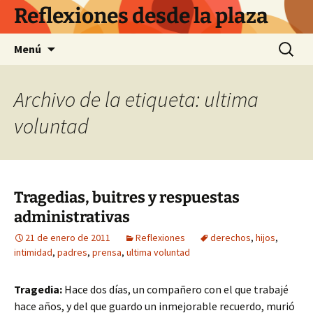
Saltar
Reflexiones desde la plaza
al
contenido
Buscar:
Menú
Archivo de la etiqueta: ultima
voluntad
Tragedias, buitres y respuestas
administrativas
21 de enero de 2011
Reflexiones
derechos
,
hijos
,
intimidad
,
padres
,
prensa
,
ultima voluntad
Tragedia:
Hace dos días, un compañero con el que trabajé
hace años, y del que guardo un inmejorable recuerdo, murió