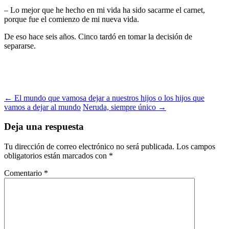
– Lo mejor que he hecho en mi vida ha sido sacarme el carnet,
porque fue el comienzo de mi nueva vida.
De eso hace seis años. Cinco tardó en tomar la decisión de
separarse.
Navegación
←
El mundo que vamosa dejar a nuestros hijos o los hijos que
vamos a dejar al mundo
Neruda, siempre único
→
de
entradas
Deja una respuesta
Tu dirección de correo electrónico no será publicada.
Los campos
obligatorios están marcados con
*
Comentario
*