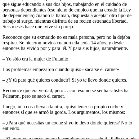
que sigue educando a sus dos hijos, trabajando en el cuidado de
personas dependientes (ese nicho de empleo que ha creado la Ley
de dependencia) cuando la llaman, dispuesta a aceptar otro tipo de
trabajo si surge, mientras disfruta de su recien estrenada libertad.
Seis meses hace que vive sin pareja.
Reconoce que su exmarido no es mala persona, pero no la dejaba
respirar. Se hicieron novios cuando ella tenía 14 años, y desde
entonces ha vivido por y para él. Y para sus hijos, naturalmente.
– Yo sólo era la mujer de Fulanito.
Los problemas empezaron cuando quiso» sacarse el carnet»
– ¿Y tú para qué quieres conducir? Si yo te llevo donde quieres.
Reconoce que era verdad, pero… con eso no se sentia satisfecha.
Pelearon, pero se sacó el carnet.
Luego, una cosa lleva a la otra, quiso tener su propio coche y
entonces sí que se armó la gorda. Los argumentos, los mismos:
– ¿Para qué necesitas un coche si yo te llevo donde quieres? No lo
entiendo.
– Sí, pero yo a veces quiero hacer algunas cosas sin ti. Salir con mis