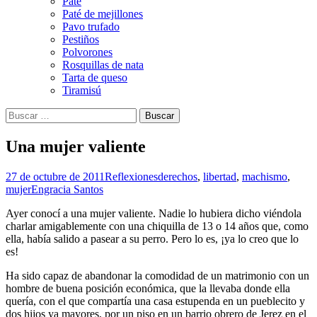
Paté
Paté de mejillones
Pavo trufado
Pestiños
Polvorones
Rosquillas de nata
Tarta de queso
Tiramisú
Buscar:
Una mujer valiente
27 de octubre de 2011
Reflexiones
derechos
,
libertad
,
machismo
,
mujer
Engracia Santos
Ayer conocí a una mujer valiente. Nadie lo hubiera dicho viéndola
charlar amigablemente con una chiquilla de 13 o 14 años que, como
ella, había salido a pasear a su perro. Pero lo es, ¡ya lo creo que lo
es!
Ha sido capaz de abandonar la comodidad de un matrimonio con un
hombre de buena posición económica, que la llevaba donde ella
quería, con el que compartía una casa
estupenda en un pueblecito y
dos hijos ya mayores, por un piso en un barrio obrero de Jerez en el