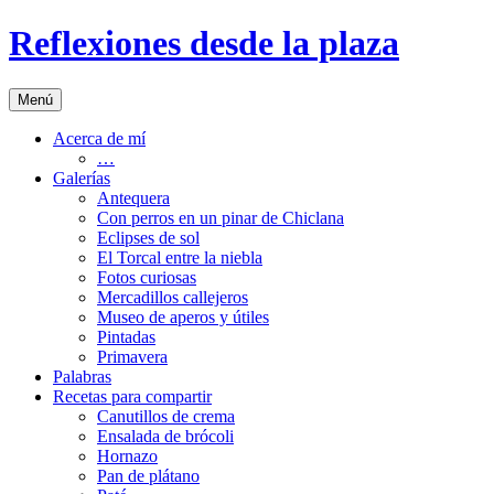
Saltar
Reflexiones desde la plaza
al
contenido
Menú
Acerca de mí
…
Galerías
Antequera
Con perros en un pinar de Chiclana
Eclipses de sol
El Torcal entre la niebla
Fotos curiosas
Mercadillos callejeros
Museo de aperos y útiles
Pintadas
Primavera
Palabras
Recetas para compartir
Canutillos de crema
Ensalada de brócoli
Hornazo
Pan de plátano