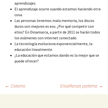
aprendizajes.
El aprendizaje ocurre cuando estamos haciendo otra
cosa.
Las personas tenemos mala memoria, los discos
duros son mejores es eso. ¿Por qué competir con
ellos? En Dinamarca, a partir de 2011 se harán todos
los exámenes con internet conectado.
La tecnología evoluciona exponencialmente, la
educación linealmente.
¿La educación que estamos dando es la mejor que se
puede ofrecer?
Navegación
←
Civismo
Enseñanza paterna
→
de