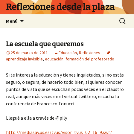
Saltar
Reflexiones desde la plaza
al
contenido
Buscar:
Menú
La escuela que queremos
25 de marzo de 2011
Educación
,
Reflexiones
aprendizaje invisible
,
educación
,
formación del profesorado
Si te interesa la educación y tienes inquietudes, si no estás
seguro, o segura, de hacerlo todo bien, si quieres conocer
puntos de vista que se escuchan pocas veces en el claustro
real, aunque más veces en el virtual twittero, escucha la
conferencia de Francesco Tonucci.
Llegué a ella a través de @pily.
http://mediasav.us.es/tvus/visor_tvus_02_16_9.swf?