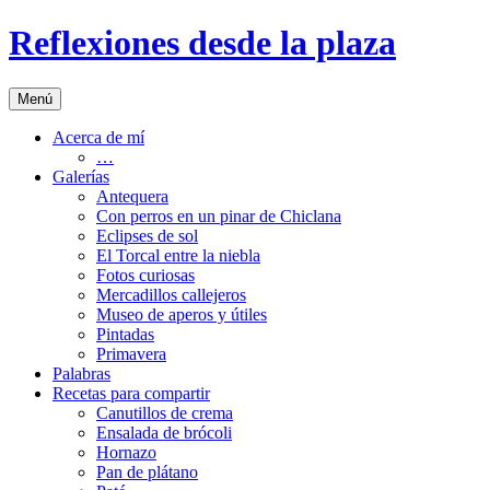
Saltar
Reflexiones desde la plaza
al
contenido
Menú
Acerca de mí
…
Galerías
Antequera
Con perros en un pinar de Chiclana
Eclipses de sol
El Torcal entre la niebla
Fotos curiosas
Mercadillos callejeros
Museo de aperos y útiles
Pintadas
Primavera
Palabras
Recetas para compartir
Canutillos de crema
Ensalada de brócoli
Hornazo
Pan de plátano