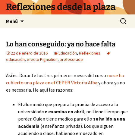
Saltar
Reflexiones desde la plaza
al
contenido
Buscar:
Menú
Lo han conseguido: ya no hace falta
22 de enero de 2016
Educación
,
Reflexiones
educación
,
efecto Pigmalion
,
profesorado
Así es. Durante los tres primeros meses del curso
no se ha
cubierto una plaza en el CEPER Victoria Alba
y ahora ya no
es necesaria. He aquí las razones:
El alumnado que prepara la prueba de acceso a la
universidad
se examina en abril
, no tiene tiempo que
perder. Quien tiene medios para ello
se ha ido a una
academia
(enseñanza privada). Los que siguen
acudiendo a clase, habiendo empezado en