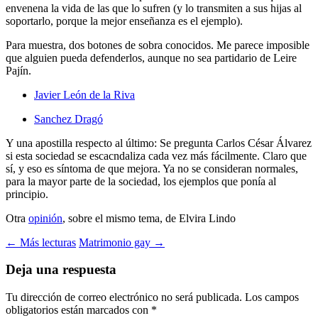
envenena la vida de las que lo sufren (y lo transmiten a sus hijas al
soportarlo, porque la mejor enseñanza es el ejemplo).
Para muestra, dos botones de sobra conocidos. Me parece imposible
que alguien pueda defenderlos, aunque no sea partidario de Leire
Pajín.
Javier León de la Riva
Sanchez Dragó
Y una apostilla respecto al último: Se pregunta Carlos César Álvarez
si esta sociedad se escacndaliza cada vez más fácilmente. Claro que
sí, y eso es síntoma de que mejora. Ya no se consideran normales,
para la mayor parte de la sociedad, los ejemplos que ponía al
principio.
Otra
opinión
, sobre el mismo tema, de Elvira Lindo
Navegación
←
Más lecturas
Matrimonio gay
→
de
Deja una respuesta
entradas
Tu dirección de correo electrónico no será publicada.
Los campos
obligatorios están marcados con
*