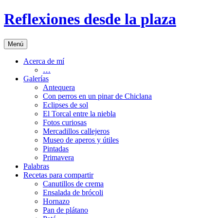
Saltar
Reflexiones desde la plaza
al
contenido
Menú
Acerca de mí
…
Galerías
Antequera
Con perros en un pinar de Chiclana
Eclipses de sol
El Torcal entre la niebla
Fotos curiosas
Mercadillos callejeros
Museo de aperos y útiles
Pintadas
Primavera
Palabras
Recetas para compartir
Canutillos de crema
Ensalada de brócoli
Hornazo
Pan de plátano