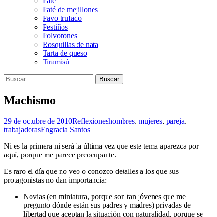
Paté
Paté de mejillones
Pavo trufado
Pestiños
Polvorones
Rosquillas de nata
Tarta de queso
Tiramisú
Buscar:
Machismo
29 de octubre de 2010
Reflexiones
hombres
,
mujeres
,
pareja
,
trabajadoras
Engracia Santos
Ni es la primera ni será la última vez que este tema aparezca por
aquí, porque me parece preocupante.
Es raro el día que no veo o conozco detalles a los que sus
protagonistas no dan importancia:
Novias (en miniatura, porque son tan jóvenes que me
pregunto dónde están sus padres y madres) privadas de
libertad que aceptan la situación con naturalidad, porque se