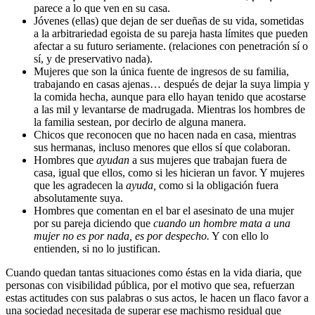
parece a lo que ven en su casa.
Jóvenes (ellas) que dejan de ser dueñas de su vida, sometidas
a la arbitrariedad egoista de su pareja hasta límites que pueden
afectar a su futuro seriamente. (relaciones con penetración sí o
sí, y de preservativo nada).
Mujeres que son la única fuente de ingresos de su familia,
trabajando en casas ajenas… después de dejar la suya limpia y
la comida hecha, aunque para ello hayan tenido que acostarse
a las mil y levantarse de madrugada. Mientras los hombres de
la familia sestean, por decirlo de alguna manera.
Chicos que reconocen que no hacen nada en casa, mientras
sus hermanas, incluso menores que ellos sí que colaboran.
Hombres que
ayudan
a sus mujeres que trabajan fuera de
casa, igual que ellos, como si les hicieran un favor. Y mujeres
que les agradecen la
ayuda,
como si la obligación fuera
absolutamente suya.
Hombres que comentan en el bar el asesinato de una mujer
por su pareja diciendo que
cuando un hombre mata a una
mujer no es por nada, es por despecho.
Y con ello lo
entienden, si no lo justifican.
Cuando quedan tantas situaciones como éstas en la vida diaria, que
personas con visibilidad pública, por el motivo que sea, refuerzan
estas actitudes con sus palabras o sus actos, le hacen un flaco favor a
una sociedad necesitada de superar ese machismo residual que