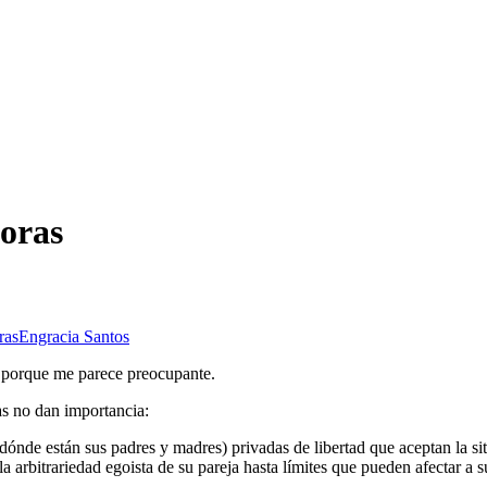
doras
ras
Engracia Santos
í, porque me parece preocupante.
as no dan importancia:
ónde están sus padres y madres) privadas de libertad que aceptan la sit
a arbitrariedad egoista de su pareja hasta límites que pueden afectar a s