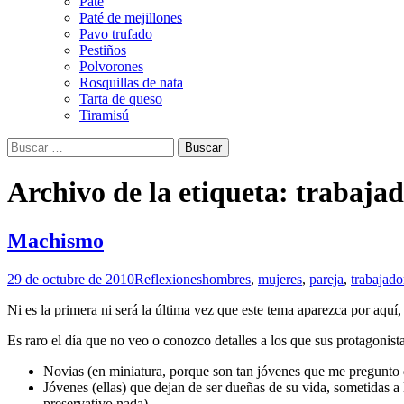
Paté
Paté de mejillones
Pavo trufado
Pestiños
Polvorones
Rosquillas de nata
Tarta de queso
Tiramisú
Buscar:
Archivo de la etiqueta: trabaja
Machismo
29 de octubre de 2010
Reflexiones
hombres
,
mujeres
,
pareja
,
trabajado
Ni es la primera ni será la última vez que este tema aparezca por aqu
Es raro el día que no veo o conozco detalles a los que sus protagonist
Novias (en miniatura, porque son tan jóvenes que me pregunto d
Jóvenes (ellas) que dejan de ser dueñas de su vida, sometidas a l
preservativo nada).