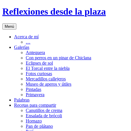
Saltar
Reflexiones desde la plaza
al
contenido
Menú
Acerca de mí
…
Galerías
Antequera
Con perros en un pinar de Chiclana
Eclipses de sol
El Torcal entre la niebla
Fotos curiosas
Mercadillos callejeros
Museo de aperos y útiles
Pintadas
Primavera
Palabras
Recetas para compartir
Canutillos de crema
Ensalada de brócoli
Hornazo
Pan de plátano