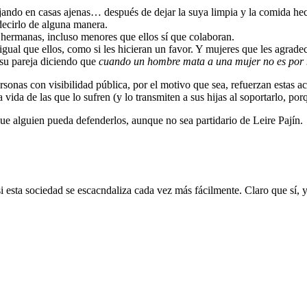
ajando en casas ajenas… después de dejar la suya limpia y la comida hec
decirlo de alguna manera.
hermanas, incluso menores que ellos sí que colaboran.
igual que ellos, como si les hicieran un favor. Y mujeres que les agrade
su pareja diciendo que
cuando un hombre mata a una mujer no es por 
sonas con visibilidad pública, por el motivo que sea, refuerzan estas ac
ida de las que lo sufren (y lo transmiten a sus hijas al soportarlo, por
e alguien pueda defenderlos, aunque no sea partidario de Leire Pajín.
si esta sociedad se escacndaliza cada vez más fácilmente. Claro que sí, 