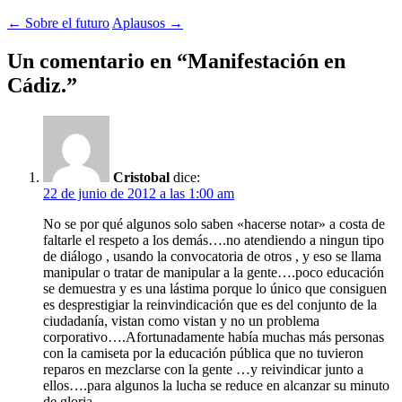
Navegación
←
Sobre el futuro
Aplausos
→
de
Un comentario en “
Manifestación en
entradas
Cádiz.
”
Cristobal
dice:
22 de junio de 2012 a las 1:00 am
No se por qué algunos solo saben «hacerse notar» a costa de
faltarle el respeto a los demás….no atendiendo a ningun tipo
de diálogo , usando la convocatoria de otros , y eso se llama
manipular o tratar de manipular a la gente….poco educación
se demuestra y es una lástima porque lo único que consiguen
es desprestigiar la reinvindicación que es del conjunto de la
ciudadanía, vistan como vistan y no un problema
corporativo….Afortunadamente había muchas más personas
con la camiseta por la educación pública que no tuvieron
reparos en mezclarse con la gente …y reivindicar junto a
ellos….para algunos la lucha se reduce en alcanzar su minuto
de gloria….