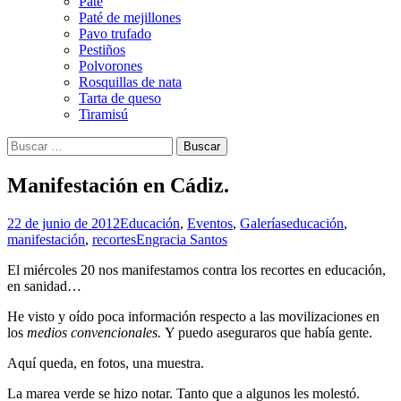
Paté
Paté de mejillones
Pavo trufado
Pestiños
Polvorones
Rosquillas de nata
Tarta de queso
Tiramisú
Buscar:
Manifestación en Cádiz.
22 de junio de 2012
Educación
,
Eventos
,
Galerías
educación
,
manifestación
,
recortes
Engracia Santos
El miércoles 20 nos manifestamos contra los recortes en educación,
en sanidad…
He visto y oído poca información respecto a las movilizaciones en
los
medios convencionales.
Y puedo aseguraros que había gente.
Aquí queda, en fotos, una muestra.
La marea verde se hizo notar. Tanto que a algunos les molestó.