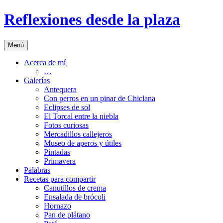
Saltar
Reflexiones desde la plaza
al
contenido
Menú
Acerca de mí
…
Galerías
Antequera
Con perros en un pinar de Chiclana
Eclipses de sol
El Torcal entre la niebla
Fotos curiosas
Mercadillos callejeros
Museo de aperos y útiles
Pintadas
Primavera
Palabras
Recetas para compartir
Canutillos de crema
Ensalada de brócoli
Hornazo
Pan de plátano