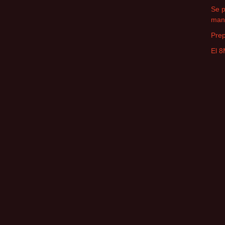
Se 
man
Prep
El 8