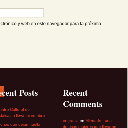
ctrónico y web en este navegador para la próxima
cent Posts
Recent
Comments
entro Cultural de
alcacín lleva mi nombre
engracia
en
Mi madre, una
onas que dejan huella
de esas mujeres que llevaron