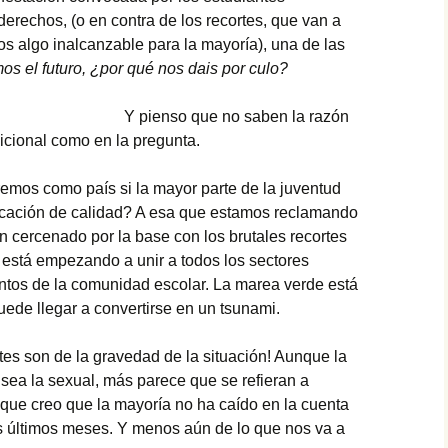
derechos, (o en contra de los recortes, que van a
Paté
ios algo inalcanzable para la mayoría), una de las
os el futuro, ¿por qué nos dais por culo?
Paté de mejillones
Y pienso que no saben la razón
Pavo trufado
dicional como en la pregunta.
Pestiños
remos como país si la mayor parte de la juventud
Polvorones
ucación de calidad? A esa que estamos reclamando
n cercenado por la base con los brutales recortes
Rosquillas de nata
está empezando a unir a todos los sectores
entos de la comunidad escolar. La marea verde está
Tarta de queso
ede llegar a convertirse en un tsunami.
Tiramisú
es son de la gravedad de la situación! Aunque la
 sea la sexual, más parece que se refieran a
es que creo que la mayoría no ha caído en la cuenta
s últimos meses. Y menos aún de lo que nos va a