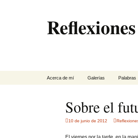
Saltar
al
Reflexiones
contenido
Acerca de mí
Galerías
Palabras
…
Antequera
Sobre el fut
Con perros en un pinar
de Chiclana
10 de junio de 2012
Reflexione
Eclipses de sol
El viernes por la tarde, en la ma
El Torcal entre la niebla