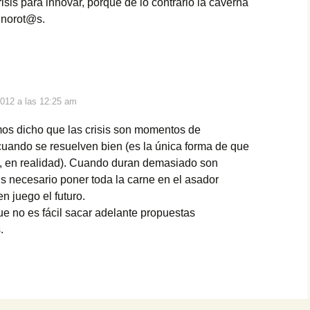
isis para innovar, porque de lo contrario la caverna
 norot@s.
2012 a las 12:25 am
s dicho que las crisis son momentos de
cuando se resuelven bien (es la única forma de que
, en realidad). Cuando duran demasiado son
Es necesario poner toda la carne en el asador
n juego el futuro.
ue no es fácil sacar adelante propuestas
.