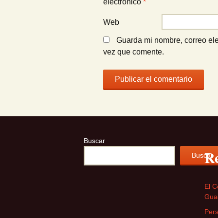
electrónico
*
Web
Guarda mi nombre, correo ele
vez que comente.
Buscar
Re
Buscar
El C
Guad
Pers