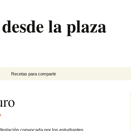
 desde la plaza
Recetas para compartir
Canutillos de crema
uro
Ensalada de brócoli
Hornazo
s
Pan de plátano
nifestación convocada por los estudiantes