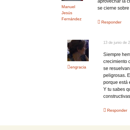
aprovechar la cr
Manuel
se cierne sobre
Jesús
Fernández
Responder
13 de junio de 
Siempre hemo
crecimiento 
engracia
se resuelvan
peligrosas. 
porque está e
Y tu sabes q
constructivas
Responder