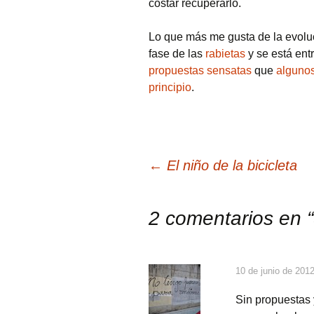
costar recuperarlo.
Lo que más me gusta de la evolu
fase de las
rabietas
y se está ent
propuestas sensatas
que
alguno
principio
.
Navegación
←
El niño de la bicicleta
de
2 comentarios en “
entradas
10 de junio de 201
Sin propuestas