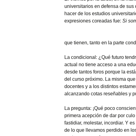
universitarios en defensa de sus 
hacer de los estudios universitar
Fotos curiosas
expresiones coreadas fue:
Si som
Mercadillos callejeros
Museo de aperos y
que tienen, tanto en la parte con
útiles
La condicional: ¿Qué futuro tend
Pintadas
actual no tiene acceso a una ed
desde tantos foros porque la está
Primavera
del curso próximo. La misma que 
docentes y a los distintos estam
alcanzando cotas reseñables y pu
La pregunta: ¡Qué poco conscient
primera acepción de dar por culo
fastidiar, molestar, incordiar. Y 
de lo que llevamos perdido en lo