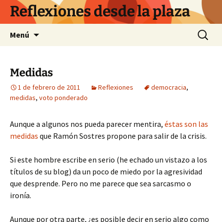
Saltar
Reflexiones desde la plaza
al
contenido
Buscar:
Menú
Medidas
1 de febrero de 2011
Reflexiones
democracia
,
medidas
,
voto ponderado
Aunque a algunos nos pueda parecer mentira,
éstas son las
medidas
que Ramón Sostres propone para salir de la crisis.
Si este hombre escribe en serio (he echado un vistazo a los
títulos de su blog) da un poco de miedo por la agresividad
que desprende. Pero no me parece que sea sarcasmo o
ironía.
Aunque por otra parte, ¿es posible decir en serio algo como