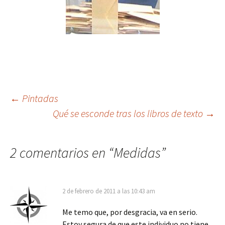
Navegación
←
Pintadas
Qué se esconde tras los libros de texto
→
de
2 comentarios en “
Medidas
”
entradas
2 de febrero de 2011 a las 10:43 am
Me temo que, por desgracia, va en serio.
Estoy segura de que este individuo no tiene