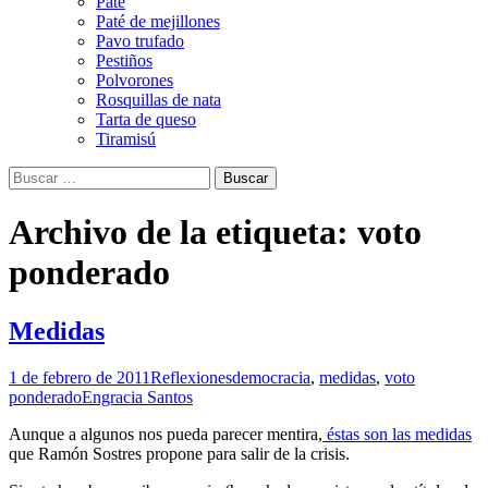
Paté
Paté de mejillones
Pavo trufado
Pestiños
Polvorones
Rosquillas de nata
Tarta de queso
Tiramisú
Buscar:
Archivo de la etiqueta: voto
ponderado
Medidas
1 de febrero de 2011
Reflexiones
democracia
,
medidas
,
voto
ponderado
Engracia Santos
Aunque a algunos nos pueda parecer mentira,
éstas son las medidas
que Ramón Sostres propone para salir de la crisis.