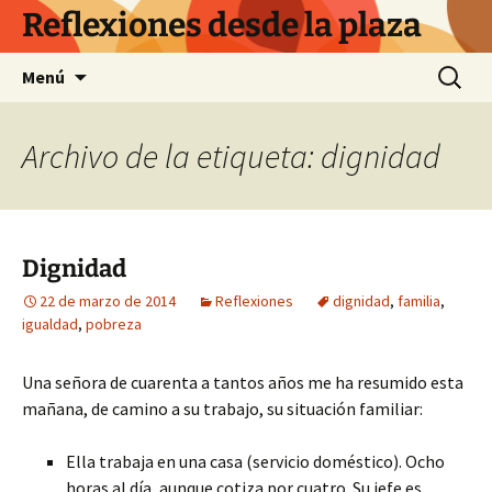
Saltar
Reflexiones desde la plaza
al
contenido
Buscar:
Menú
Archivo de la etiqueta: dignidad
Dignidad
22 de marzo de 2014
Reflexiones
dignidad
,
familia
,
igualdad
,
pobreza
Una señora de cuarenta a tantos años me ha resumido esta
mañana, de camino a su trabajo, su situación familiar:
Ella trabaja en una casa (servicio doméstico). Ocho
horas al día, aunque cotiza por cuatro. Su jefe es