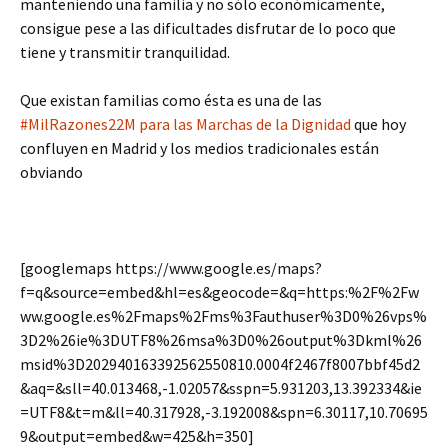
manteniendo una familia y no sólo económicamente,
consigue pese a las dificultades disfrutar de lo poco que
tiene y transmitir tranquilidad.
Que existan familias como ésta es una de las
#MilRazones22M para las Marchas de la Dignidad
que hoy
confluyen en Madrid y los medios tradicionales están
obviando
[googlemaps https://www.google.es/maps?
f=q&source=embed&hl=es&geocode=&q=https:%2F%2Fw
ww.google.es%2Fmaps%2Fms%3Fauthuser%3D0%26vps%
3D2%26ie%3DUTF8%26msa%3D0%26output%3Dkml%26
msid%3D202940163392562550810.0004f2467f8007bbf45d2
&aq=&sll=40.013468,-1.02057&sspn=5.931203,13.392334&ie
=UTF8&t=m&ll=40.317928,-3.192008&spn=6.30117,10.70695
9&output=embed&w=425&h=350]