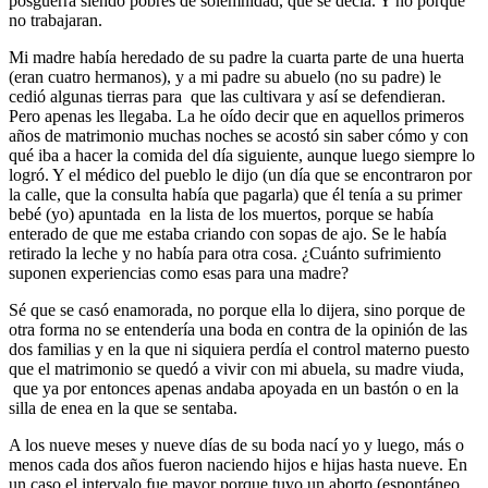
posguerra siendo pobres de solemnidad, que se decía. Y no porque
no trabajaran.
Mi madre había heredado de su padre la cuarta parte de una huerta
(eran cuatro hermanos), y a mi padre su abuelo (no su padre) le
cedió algunas tierras para que las cultivara y así se defendieran.
Pero apenas les llegaba. La he oído decir que en aquellos primeros
años de matrimonio muchas noches se acostó sin saber cómo y con
qué iba a hacer la comida del día siguiente, aunque luego siempre lo
logró. Y el médico del pueblo le dijo (un día que se encontraron por
la calle, que la consulta había que pagarla) que él tenía a su primer
bebé (yo) apuntada en la lista de los muertos, porque se había
enterado de que me estaba criando con sopas de ajo. Se le había
retirado la leche y no había para otra cosa. ¿Cuánto sufrimiento
suponen experiencias como esas para una madre?
Sé que se casó enamorada, no porque ella lo dijera, sino porque de
otra forma no se entendería una boda en contra de la opinión de las
dos familias y en la que ni siquiera perdía el control materno puesto
que el matrimonio se quedó a vivir con mi abuela, su madre viuda,
que ya por entonces apenas andaba apoyada en un bastón o en la
silla de enea en la que se sentaba.
A los nueve meses y nueve días de su boda nací yo y luego, más o
menos cada dos años fueron naciendo hijos e hijas hasta nueve. En
un caso el intervalo fue mayor porque tuvo un aborto (espontáneo,