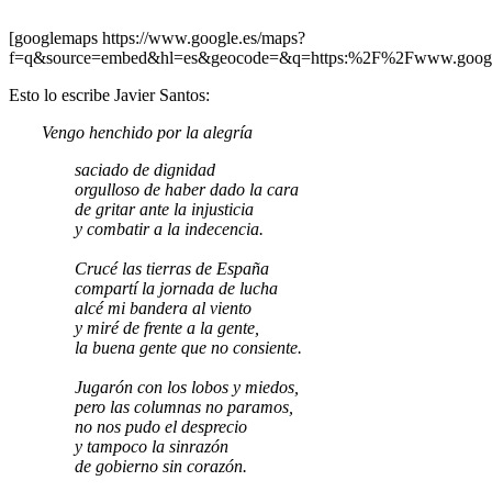
[googlemaps https://www.google.es/maps?
f=q&source=embed&hl=es&geocode=&q=https:%2F%2Fwww.goog
Esto lo escribe Javier Santos:
Vengo henchido por la alegría
saciado de dignidad
orgulloso de haber dado la cara
de gritar ante la injusticia
y combatir a la indecencia.
Crucé las tierras de España
compartí la jornada de lucha
alcé mi bandera al viento
y miré de frente a la gente,
la buena gente que no consiente.
Jugarón con los lobos y miedos,
pero las columnas no paramos,
no nos pudo el desprecio
y tampoco la sinrazón
de gobierno sin corazón.