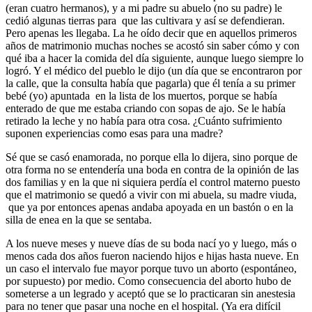
(eran cuatro hermanos), y a mi padre su abuelo (no su padre) le
cedió algunas tierras para que las cultivara y así se defendieran.
Pero apenas les llegaba. La he oído decir que en aquellos primeros
años de matrimonio muchas noches se acostó sin saber cómo y con
qué iba a hacer la comida del día siguiente, aunque luego siempre lo
logró. Y el médico del pueblo le dijo (un día que se encontraron por
la calle, que la consulta había que pagarla) que él tenía a su primer
bebé (yo) apuntada en la lista de los muertos, porque se había
enterado de que me estaba criando con sopas de ajo. Se le había
retirado la leche y no había para otra cosa. ¿Cuánto sufrimiento
suponen experiencias como esas para una madre?
Sé que se casó enamorada, no porque ella lo dijera, sino porque de
otra forma no se entendería una boda en contra de la opinión de las
dos familias y en la que ni siquiera perdía el control materno puesto
que el matrimonio se quedó a vivir con mi abuela, su madre viuda,
que ya por entonces apenas andaba apoyada en un bastón o en la
silla de enea en la que se sentaba.
A los nueve meses y nueve días de su boda nací yo y luego, más o
menos cada dos años fueron naciendo hijos e hijas hasta nueve. En
un caso el intervalo fue mayor porque tuvo un aborto (espontáneo,
por supuesto) por medio. Como consecuencia del aborto hubo de
someterse a un legrado y aceptó que se lo practicaran sin anestesia
para no tener que pasar una noche en el hospital. (Ya era difícil