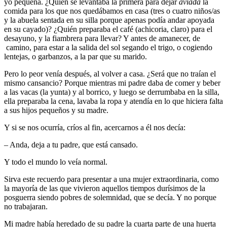
yo pequeña. ¿Quién se levantaba la primera para dejar
aviada
la
comida para los que nos quedábamos en casa (tres o cuatro niños/as
y la abuela sentada en su silla porque apenas podía andar apoyada
en su cayado)? ¿Quién preparaba el café (achicoria, claro) para el
desayuno, y la fiambrera para llevar? Y antes de amanecer, de
camino, para estar a la salida del sol segando el trigo, o cogiendo
lentejas, o garbanzos, a la par que su marido.
Pero lo peor venía después, al volver a casa. ¿Será que no traían el
mismo cansancio? Porque mientras mi padre daba de comer y beber
a las vacas (la yunta) y al borrico, y luego se derrumbaba en la silla,
ella preparaba la cena, lavaba la ropa y atendía en lo que hiciera falta
a sus hijos pequeños y su madre.
Y si se nos ocurría, críos al fin, acercarnos a él nos decía:
– Anda, deja a tu padre, que está cansado.
Y todo el mundo lo veía normal.
Sirva este recuerdo para presentar a una mujer extraordinaria, como
la mayoría de las que vivieron aquellos tiempos durísimos de la
posguerra siendo pobres de solemnidad, que se decía. Y no porque
no trabajaran.
Mi madre había heredado de su padre la cuarta parte de una huerta