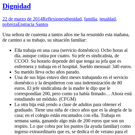
Dignidad
22 de marzo de 2014
Reflexiones
dignidad
,
familia
,
igualdad
,
pobreza
Engracia Santos
Una señora de cuarenta a tantos años me ha resumido esta mañana,
de camino a su trabajo, su situación familiar:
Ella trabaja en una casa (servicio doméstico). Ocho horas al
día, aunque cotiza por cuatro. Su jefe es sindicalista, de
CCOO. Su horario depende del que tenga su jefa que es
enfermera y trabaja en el hospital. Sueldo mensual: 340 euros.
Su marido lleva ocho años parado.
Una de sus hijas estuvo diez meses trabajando en el servicio
doméstico y la despidieron con una indemnización de 80
euros. El jefe sindicalista de la madre le dijo que le
correspondían 200, pero como ya había firmado… Ahora está
estudiando un módulo. (CFGM)
La otra hija está yendo a clase de adultos para obtener el
graduado. Tiene una niña de cinco años que es la alegría de la
casa; en el colegio están encantados con ella. Trabaja en
semana santa, ganando algo más de 200 euros que son un
respiro. Lo que cobra por los puntos (la ayuda familiar) como
ingreso extraordinario que es, se dedica el de verano para el