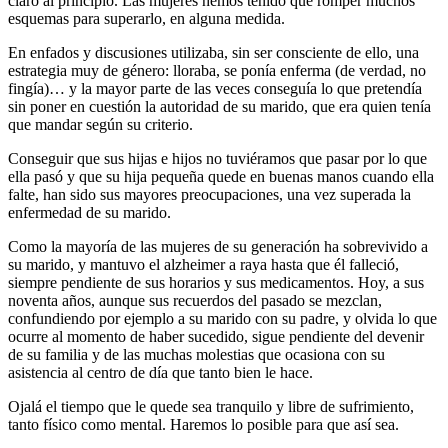
claro al principio. Las mujeres hemos tenido que romper muchos
esquemas para superarlo, en alguna medida.
En enfados y discusiones utilizaba, sin ser consciente de ello, una
estrategia muy de género: lloraba, se ponía enferma (de verdad, no
fingía)… y la mayor parte de las veces conseguía lo que pretendía
sin poner en cuestión la autoridad de su marido, que era quien tenía
que mandar según su criterio.
Conseguir que sus hijas e hijos no tuviéramos que pasar por lo que
ella pasó y que su hija pequeña quede en buenas manos cuando ella
falte, han sido sus mayores preocupaciones, una vez superada la
enfermedad de su marido.
Como la mayoría de las mujeres de su generación ha sobrevivido a
su marido, y mantuvo el alzheimer a raya hasta que él falleció,
siempre pendiente de sus horarios y sus medicamentos. Hoy, a sus
noventa años, aunque sus recuerdos del pasado se mezclan,
confundiendo por ejemplo a su marido con su padre, y olvida lo que
ocurre al momento de haber sucedido, sigue pendiente del devenir
de su familia y de las muchas molestias que ocasiona con su
asistencia al centro de día que tanto bien le hace.
Ojalá el tiempo que le quede sea tranquilo y libre de sufrimiento,
tanto físico como mental. Haremos lo posible para que así sea.