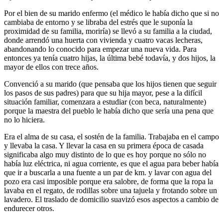
Por el bien de su marido enfermo (el médico le había dicho que si no
cambiaba de entorno y se libraba del estrés que le suponía la
proximidad de su familia, moriría) se llevó a su familia a la ciudad,
donde arrendó una huerta con vivienda y cuatro vacas lecheras,
abandonando lo conocido para empezar una nueva vida. Para
entonces ya tenía cuatro hijas, la última bebé todavía, y dos hijos, la
mayor de ellos con trece años.
Convenció a su marido (que pensaba que los hijos tienen que seguir
los pasos de sus padres) para que su hija mayor, pese a la difícil
situación familiar, comenzara a estudiar (con beca, naturalmente)
porque la maestra del pueblo le había dicho que sería una pena que
no lo hiciera.
Era el alma de su casa, el sostén de la familia.
Trabajaba en el campo
y llevaba la casa. Y llevar la casa en su primera época de casada
significaba algo muy distinto de lo que es hoy porque no sólo no
había luz eléctrica, ni agua corriente, es que el agua para beber había
que ir a buscarla a una fuente a un par de km. y lavar con agua del
pozo era casi imposible porque era salobre, de forma que la ropa la
lavaba en el regato, de rodillas sobre una tajuela y frotando sobre un
lavadero. El traslado de domicilio suavizó esos aspectos a cambio de
endurecer otros.