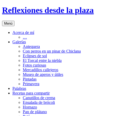
Saltar
Reflexiones desde la plaza
al
contenido
Menú
Acerca de mí
…
Galerías
Antequera
Con perros en un pinar de Chiclana
Eclipses de sol
El Torcal entre la niebla
Fotos curiosas
Mercadillos callejeros
Museo de aperos y útiles
Pintadas
Primavera
Palabras
Recetas para compartir
Canutillos de crema
Ensalada de brócoli
Hornazo
Pan de plátano