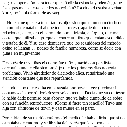
pagar la operación para tener que añadir la estancia y además, ¿qué
iba a pasar en su casa si ellos no volvían? La ciudad estaba a veinte
km y no había forma de avisar).
No es que quisiera tener tantos hijos sino que el único método de
control de natalidad al que tenían acceso, aparte de no tener
relaciones, claro, era el permitido por la iglesia, el Ogino, que me
consta que utilizaban porque encontré un libro que tenían escondido
y trataba de él. Y su caso demuestra que los seguidores del método
ogino se llaman… padres de familia numerosa, como se decía con
guasa en mi juventud.
Después de tres niñas el cuarto fue niño y nació con parálisis
cerebral, aunque ella siempre dijo que los primeros días no tenía
problemas. Vivió alrededor de dieciocho años, requiriendo una
atención constante que nos repartíamos.
Cuando supo que estaba embarazada por novena vez (décima si
contamos el aborto) lloró desconsoladamente. Decía que su confesor
le había dado permiso para abortar, que ya había cumplido de sobra
con su función reproductora. ¡Como si fuera tan sencillo! Tuvo una
hija con síndrome de down y casi muere en el parto.
Por el bien de su marido enfermo (el médico le había dicho que si no
cambiaba de entorno y se libraba del estrés que le suponía la