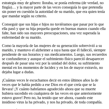
estrategia muy de género: lloraba, se ponía enferma (de verdad, no
fingía)… y la mayor parte de las veces conseguía lo que pretendía
sin poner en cuestión la autoridad de su marido, que era quien tenía
que mandar según su criterio.
Conseguir que sus hijas e hijos no tuviéramos que pasar por lo que
ella pasó y que su hija pequeña quede en buenas manos cuando ella
falte, han sido sus mayores preocupaciones, una vez superada la
enfermedad de su marido.
Como la mayoría de las mujeres de su generación sobrevivió a su
marido, y mantuvo el alzheimer a raya hasta que él falleció, siempre
pendiente de sus horarios y sus medicamentos. Luego, sus recuerdos
se confundieron y aunque el sufrimiento físico pareció desaparecer
después de pasar una vez por la unidad del dolor, su sufrimiento
mental en los momentos de lucidez y en los de mayor extravío, no
dejaba lugar a dudas.
¡Cuántas veces le escuchamos decir en estos últimos años la de
veces que le había pedido a ese Dios en el que creía que se la
llevara! ¡Y cuánto habríamos agradecido ahora que su muerte
hubiera sucedido en cualquiera de las veces en que anteriormente
estuvo grave! Pero no, ha tenido que ser ahora, cuando este
insidioso virus la ha privado, y nos ha privado, de toda compañía.