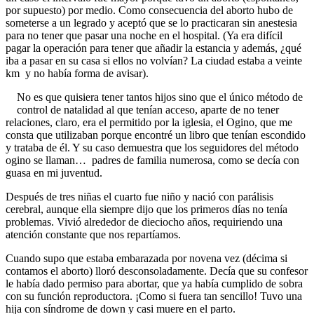
por supuesto) por medio. Como consecuencia del aborto hubo de
someterse a un legrado y aceptó que se lo practicaran sin anestesia
para no tener que pasar una noche en el hospital. (Ya era difícil
pagar la operación para tener que añadir la estancia y además, ¿qué
iba a pasar en su casa si ellos no volvían? La ciudad estaba a veinte
km y no había forma de avisar).
No es que quisiera tener tantos hijos sino que el único método de
control de natalidad al que tenían acceso, aparte de no tener
relaciones, claro, era el permitido por la iglesia, el Ogino, que me
consta que utilizaban porque encontré un libro que tenían escondido
y trataba de él. Y su caso demuestra que los seguidores del método
ogino se llaman… padres de familia numerosa, como se decía con
guasa en mi juventud.
Después de tres niñas el cuarto fue niño y nació con parálisis
cerebral, aunque ella siempre dijo que los primeros días no tenía
problemas. Vivió alrededor de dieciocho años, requiriendo una
atención constante que nos repartíamos.
Cuando supo que estaba embarazada por novena vez (décima si
contamos el aborto) lloró desconsoladamente. Decía que su confesor
le había dado permiso para abortar, que ya había cumplido de sobra
con su función reproductora. ¡Como si fuera tan sencillo! Tuvo una
hija con síndrome de down y casi muere en el parto.