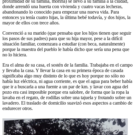
proximidad de su familia, moriría) se llevó a su familia a la ciudad,
donde arrendó una huerta con vivienda y cuatro vacas lecheras,
abandonando lo conocido para empezar una nueva vida. Para
entonces ya tenía cuatro hijas, la última bebé todavía, y dos hijos, la
mayor de ellos con trece años.
Convenció a su marido (que pensaba que los hijos tienen que seguir
los pasos de sus padres) para que su hija mayor, pese a la difícil
situación familiar, comenzara a estudiar (con beca, naturalmente)
porque la maestra del pueblo le había dicho que sería una pena que
no lo hiciera.
Era el alma de su casa, el sostén de la familia. Trabajaba en el campo
y llevaba la casa. Y llevar la casa en su primera época de casada
significaba algo muy distinto de lo que es hoy porque no sólo no
había luz eléctrica, ni agua corriente, es que el agua para beber había
que ir a buscarla a una fuente a un par de km. y lavar con agua del
pozo era casi imposible porque era salobre, de forma que la ropa la
lavaba en el regato, de rodillas sobre una tajuela y frotando sobre un
lavadero. El traslado de domicilio suavizó esos aspectos a cambio de
endurecer otros.