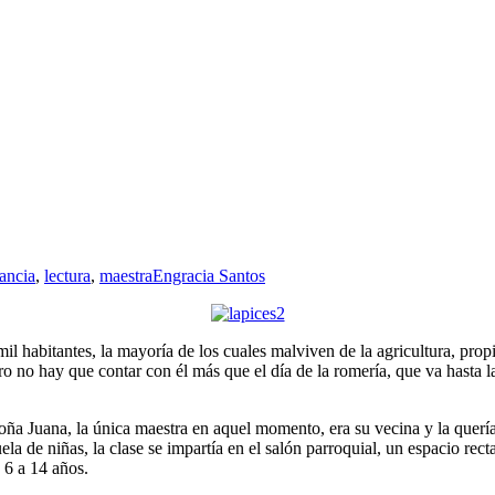
fancia
,
lectura
,
maestra
Engracia Santos
l habitantes, la mayoría de los cuales malviven de la agricultura, prop
pero no hay que contar con él más que el día de la romería, que va hasta
a Juana, la única maestra en aquel momento, era su vecina y la quería
a de niñas, la clase se impartía en el salón parroquial, un espacio recta
 6 a 14 años.