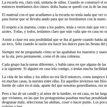
La escuela era, claro está, unitaria de niñas. Cuando se construyó el ed
entonces tendríamos dos clases: doña Juana se quedó con la de las 
El material con el que acudíamos a la escuela no tenía nada que ver co
para borrar que se llevaba atado para que no borráramos con la mano. 
El respeto a la maestra, como a los padres, tenía a veces más que ver 
azotes. Todas, y todos, teníamos claro que más valía que en casa no se
Asistir a clase era una posibilidad que se iba al garete cuando había 
un loco. Sólo cuando la razón era hacer los dulces para las fiestas de
Siempre me he preguntado cómo se las apañaban los maestros y maestras
se la oía, pero permanente, como el de una colmena.
Cada grupo hacía tareas diferentes, y había ratos en que alguna de las
a la siguiente. Si alguien en casa leía contigo, o tenías mucha facilida
La vida de las niñas y los niños no era fácil entonces, como tampoco l
en muchas casas, la nuestra entre ellas. En aquellos inviernos tan frío
fuente de calor en el aula, aparte del que nosotras generábamos, era 
Pero a luz de un candil y al amor de la lumbre, en mi casa, en las larg
que vivíamos, en las que los protagonistas pasaban muchas penalidad
desgranar maíz, seleccionar las alubias, coser o hacer punto. Los pocos
volvían a leer.