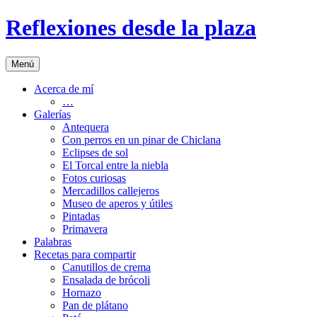
Saltar
Reflexiones desde la plaza
al
contenido
Menú
Acerca de mí
…
Galerías
Antequera
Con perros en un pinar de Chiclana
Eclipses de sol
El Torcal entre la niebla
Fotos curiosas
Mercadillos callejeros
Museo de aperos y útiles
Pintadas
Primavera
Palabras
Recetas para compartir
Canutillos de crema
Ensalada de brócoli
Hornazo
Pan de plátano