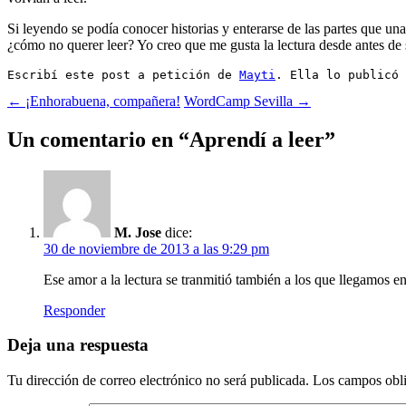
Si leyendo se podía conocer historias y enterarse de las partes que u
¿cómo no querer leer? Yo creo que me gusta la lectura desde antes de 
Escribí este post a petición de 
Mayti
. Ella lo publicó 
Navegación
←
¡Enhorabuena, compañera!
WordCamp Sevilla
→
de
Un comentario en “
Aprendí a leer
”
entradas
M. Jose
dice:
30 de noviembre de 2013 a las 9:29 pm
Ese amor a la lectura se tranmitió también a los que llegamos e
Responder
Deja una respuesta
Tu dirección de correo electrónico no será publicada.
Los campos obli