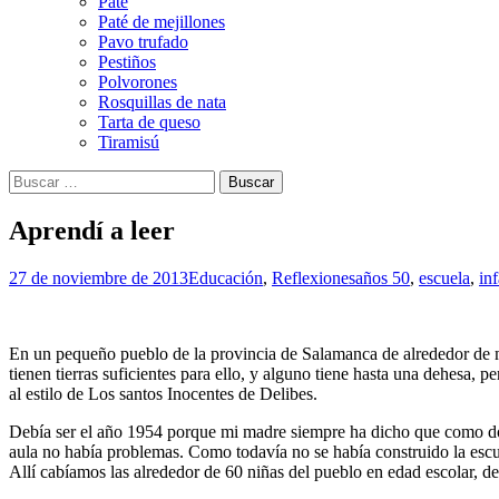
Paté
Paté de mejillones
Pavo trufado
Pestiños
Polvorones
Rosquillas de nata
Tarta de queso
Tiramisú
Buscar:
Aprendí a leer
27 de noviembre de 2013
Educación
,
Reflexiones
años 50
,
escuela
,
in
En un pequeño pueblo de la provincia de Salamanca de alrededor de mi
tienen tierras suficientes para ello, y alguno tiene hasta una dehesa, 
al estilo de Los santos Inocentes de Delibes.
Debía ser el año 1954 porque mi madre siempre ha dicho que como doñ
aula no había problemas. Como todavía no se había construido la escuel
Allí cabíamos las alrededor de 60 niñas del pueblo en edad escolar, de