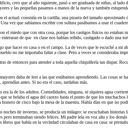
ificio, creo que al año siguiente, pasó a ser graduada de niñas, al lado 
mayores y las pequeñas pasamos a manos de la nueva y también estupend
n el actual: consistía en la cartilla, una pizarra del tamaño aproximado
Una vez que sabíamos escribir con soltura pasábamos a usar el cuaderno
con el miedo que con otra cosa, porque los castigos físicos no estaban 
 enteraran de que en clase nos habían reñido, castigado o dado una torta
algo que hacer en casa o en el campo. La de veces que le escuché a mi ab
l pueblo no me importaba faltar a clase. Pero a veces se consideraba impr
 de entonces para atender a toda aquella chiquillería tan dispar. Recu
 mayores daba de leer a las que estábamos aprendiendo. Las cosas se hací
d, aprendías antes. Si no era el caso, tardabas más.
o era la de los adultos. Comodidades, ninguna, ni siquiera agua corrient
s que se helaba el agua del caorzo hasta el punto de que los muchachos l
un brasero de cisco bajo la mesa de la maestra. Había días en que no po
as noches de invierno, se producía un milagro: se escuchaban historias f
es pero terminaban siendo felices. Mi padre leía en voz alta y los dem
 libros que había en la vecindad circulaban de casa en casa: se prestaba