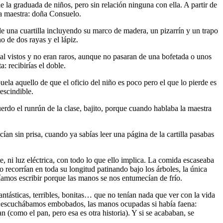
de la graduada de niños, pero sin relación ninguna con ella. A partir de
a maestra: doña Consuelo.
 de una cuartilla incluyendo su marco de madera, un pizarrín y un trapo
 de dos rayas y el lápiz.
mal vistos y no eran raros, aunque no pasaran de una bofetada o unos
: recibirías el doble.
uela aquello de que el oficio del niño es poco pero el que lo pierde es
escindible.
erdo el runrún de la clase, bajito, porque cuando hablaba la maestra
an sin prisa, cuando ya sabías leer una página de la cartilla pasabas
e, ni luz eléctrica, con todo lo que ello implica. La comida escaseaba
o recorrían en toda su longitud patinando bajo los árboles, la única
díamos escribir porque las manos se nos entumecían de frío.
antásticas, terribles, bonitas… que no tenían nada que ver con la vida
ás escuchábamos embobados, las manos ocupadas si había faena:
n (como el pan, pero esa es otra historia). Y si se acababan, se