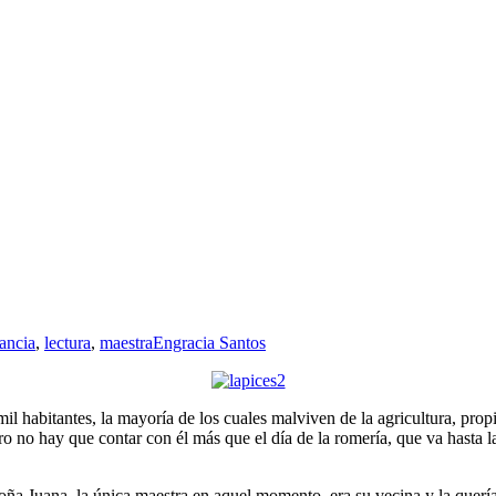
fancia
,
lectura
,
maestra
Engracia Santos
l habitantes, la mayoría de los cuales malviven de la agricultura, prop
pero no hay que contar con él más que el día de la romería, que va hasta
a Juana, la única maestra en aquel momento, era su vecina y la quería