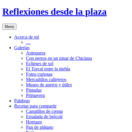
Saltar
Reflexiones desde la plaza
al
contenido
Menú
Acerca de mí
…
Galerías
Antequera
Con perros en un pinar de Chiclana
Eclipses de sol
El Torcal entre la niebla
Fotos curiosas
Mercadillos callejeros
Museo de aperos y útiles
Pintadas
Primavera
Palabras
Recetas para compartir
Canutillos de crema
Ensalada de brócoli
Hornazo
Pan de plátano