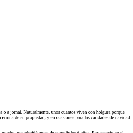
ia o a jornal. Naturalmente, unos cuantos viven con holgura porque
 la ermita de su propiedad, y en ocasiones para las caridades de navidad
 mucho, me admitió antes de cumplir los 6 años. Por espacio en el