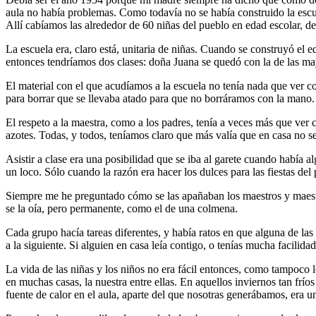
aula no había problemas. Como todavía no se había construido la escuel
Allí cabíamos las alrededor de 60 niñas del pueblo en edad escolar, de
La escuela era, claro está, unitaria de niñas. Cuando se construyó el ed
entonces tendríamos dos clases: doña Juana se quedó con la de las 
El material con el que acudíamos a la escuela no tenía nada que ver co
para borrar que se llevaba atado para que no borráramos con la mano. 
El respeto a la maestra, como a los padres, tenía a veces más que ver 
azotes. Todas, y todos, teníamos claro que más valía que en casa no se
Asistir a clase era una posibilidad que se iba al garete cuando había 
un loco. Sólo cuando la razón era hacer los dulces para las fiestas de
Siempre me he preguntado cómo se las apañaban los maestros y maestras
se la oía, pero permanente, como el de una colmena.
Cada grupo hacía tareas diferentes, y había ratos en que alguna de las
a la siguiente. Si alguien en casa leía contigo, o tenías mucha facilida
La vida de las niñas y los niños no era fácil entonces, como tampoco l
en muchas casas, la nuestra entre ellas. En aquellos inviernos tan frío
fuente de calor en el aula, aparte del que nosotras generábamos, era 