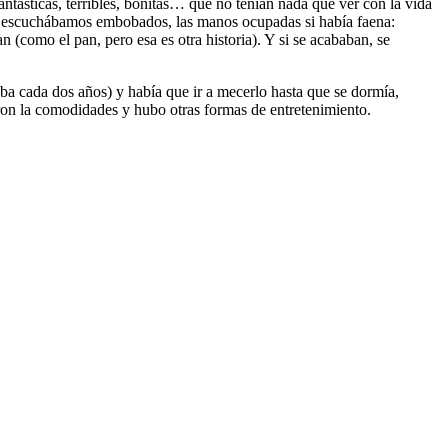
antásticas, terribles, bonitas… que no tenían nada que ver con la vida
ás escuchábamos embobados, las manos ocupadas si había faena:
n (como el pan, pero esa es otra historia). Y si se acababan, se
ba cada dos años) y había que ir a mecerlo hasta que se dormía,
aron la comodidades y hubo otras formas de entretenimiento.