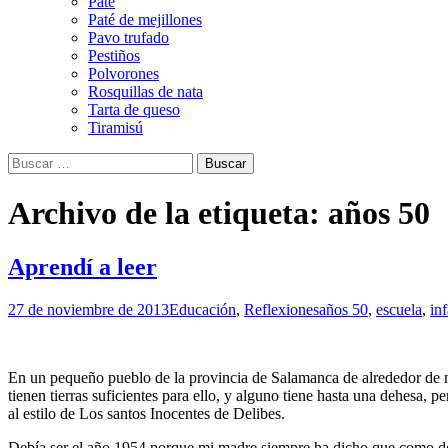
Paté
Paté de mejillones
Pavo trufado
Pestiños
Polvorones
Rosquillas de nata
Tarta de queso
Tiramisú
Buscar:
Archivo de la etiqueta: años 50
Aprendí a leer
27 de noviembre de 2013
Educación
,
Reflexiones
años 50
,
escuela
,
in
En un pequeño pueblo de la provincia de Salamanca de alrededor de mi
tienen tierras suficientes para ello, y alguno tiene hasta una dehesa, 
al estilo de Los santos Inocentes de Delibes.
Debía ser el año 1954 porque mi madre siempre ha dicho que como doñ