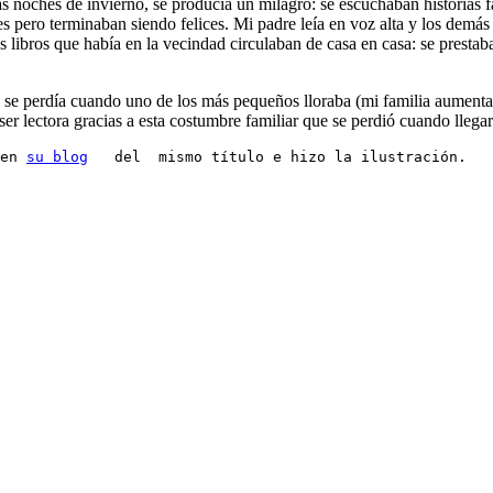
as noches de invierno, se producía un milagro: se escuchaban historias f
es pero terminaban siendo felices. Mi padre leía en voz alta y los dem
 libros que había en la vecindad circulaban de casa en casa: se prestaba
na se perdía cuando uno de los más pequeños lloraba (mi familia aumenta
ser lectora gracias a esta costumbre familiar que se perdió cuando lleg
en 
su blog
   del  mismo título e hizo la ilustración.