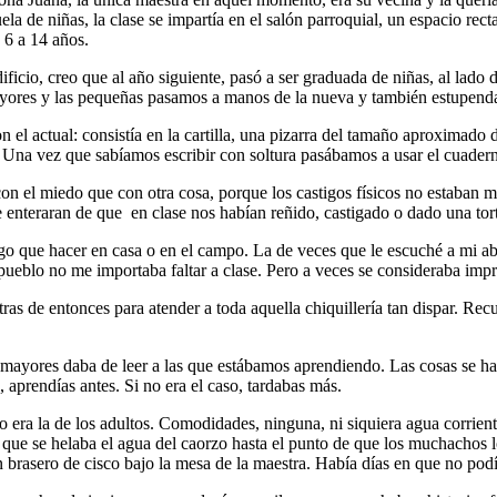
a de niñas, la clase se impartía en el salón parroquial, un espacio recta
 6 a 14 años.
ificio, creo que al año siguiente, pasó a ser graduada de niñas, al lado 
mayores y las pequeñas pasamos a manos de la nueva y también estupend
n el actual: consistía en la cartilla, una pizarra del tamaño aproximado
Una vez que sabíamos escribir con soltura pasábamos a usar el cuaderno
con el miedo que con otra cosa, porque los castigos físicos no estaban 
 enteraran de que en clase nos habían reñido, castigado o dado una torta
algo que hacer en casa o en el campo. La de veces que le escuché a mi ab
l pueblo no me importaba faltar a clase. Pero a veces se consideraba impr
 de entonces para atender a toda aquella chiquillería tan dispar. Recu
 mayores daba de leer a las que estábamos aprendiendo. Las cosas se hací
d, aprendías antes. Si no era el caso, tardabas más.
o era la de los adultos. Comodidades, ninguna, ni siquiera agua corrient
s que se helaba el agua del caorzo hasta el punto de que los muchachos l
un brasero de cisco bajo la mesa de la maestra. Había días en que no po