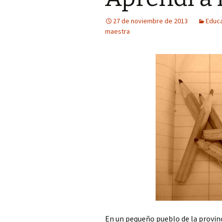
27 de noviembre de 2013
Educ
Fotos curiosas
maestra
Mercadillos callejeros
Museo de aperos y útiles
Pintadas
Primavera
En un pequeño pueblo de la provinc