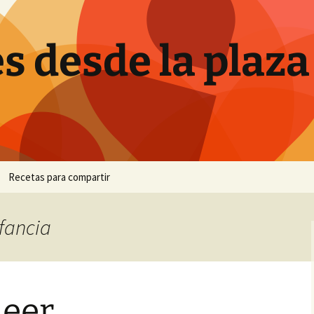
s desde la plaza
Recetas para compartir
Canutillos de crema
nfancia
Ensalada de brócoli
Hornazo
leer
Pan de plátano