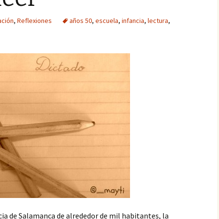
Paté
ación
,
Reflexiones
años 50
,
escuela
,
infancia
,
lectura
,
Paté de mejillones
Pavo trufado
Pestiños
Polvorones
Rosquillas de nata
Tarta de queso
Tiramisú
ia de Salamanca de alrededor de mil habitantes, la