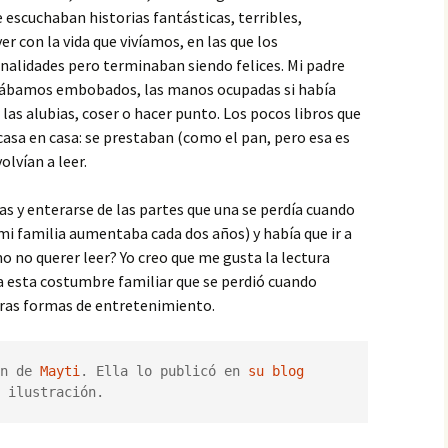
e escuchaban historias fantásticas, terribles,
r con la vida que vivíamos, en las que los
alidades pero terminaban siendo felices. Mi padre
chábamos embobados, las manos ocupadas si había
las alubias, coser o hacer punto. Los pocos libros que
casa en casa: se prestaban (como el pan, pero esa es
volvían a leer.
as y enterarse de las partes que una se perdía cuando
i familia aumentaba cada dos años) y había que ir a
 no querer leer? Yo creo que me gusta la lectura
 a esta costumbre familiar que se perdió cuando
tras formas de entretenimiento.
n de 
Mayti
. Ella lo publicó en 
su blog
 ilustración.