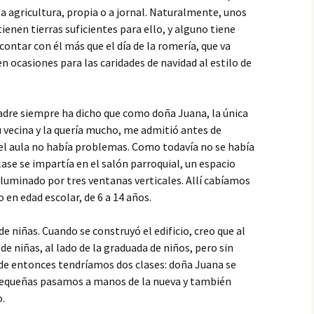
la agricultura, propia o a jornal. Naturalmente, unos
enen tierras suficientes para ello, y alguno tiene
ontar con él más que el día de la romería, que va
en ocasiones para las caridades de navidad al estilo de
adre siempre ha dicho que como doña Juana, la única
vecina y la quería mucho, me admitió antes de
 el aula no había problemas. Como todavía no se había
clase se impartía en el salón parroquial, un espacio
iluminado por tres ventanas verticales. Allí cabíamos
 en edad escolar, de 6 a 14 años.
 de niñas. Cuando se construyó el edificio, creo que al
de niñas, al lado de la graduada de niños, pero sin
r de entonces tendríamos dos clases: doña Juana se
 pequeñas pasamos a manos de la nueva y también
.