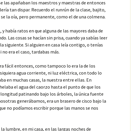
 las apañaban los maestros y maestras de entonces
ería tan dispar. Recuerdo el runrún de la clase, bajito,
se la oía, pero permanente, como el de una colmena.
, y había ratos en que alguna de las mayores daba de
o. Las cosas se hacían sin prisa, cuando ya sabías leer
la siguiente. Si alguien en casa leía contigo, o tenías
i no era el caso, tardabas más.
 era fácil entonces, como tampoco lo era la de los
iquiera agua corriente, ni luz eléctrica, con todo lo
aba en muchas casas, la nuestra entre ellas. En
 helaba el agua del caorzo hasta el punto de que los
longitud patinando bajo los árboles, la única fuente
 nosotras generábamos, era un brasero de cisco bajo la
 que no podíamos escribir porque las manos se nos
e la lumbre, en mi casa, en las largas noches de