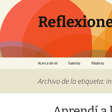
Saltar
al
contenido
Reflexione
Acerca de mí
Galerías
Palabras
…
Antequera
Archivo de la etiqueta: i
Con perros en un pinar de
Chiclana
Eclipses de sol
Aprendí a 
El Torcal entre la niebla