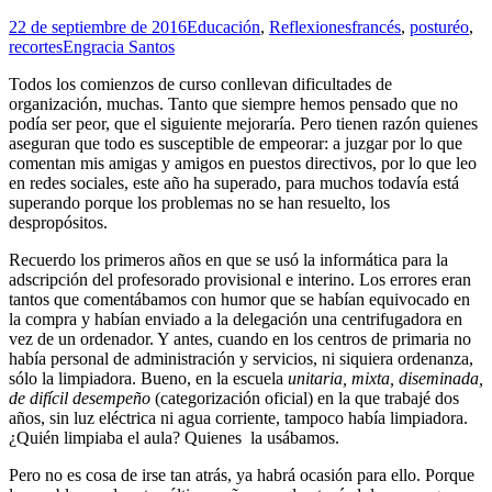
22 de septiembre de 2016
Educación
,
Reflexiones
francés
,
posturéo
,
recortes
Engracia Santos
Todos los comienzos de curso conllevan dificultades de
organización, muchas. Tanto que siempre hemos pensado que no
podía ser peor, que el siguiente mejoraría. Pero tienen razón quienes
aseguran que todo es susceptible de empeorar: a juzgar por lo que
comentan mis amigas y amigos en puestos directivos, por lo que leo
en redes sociales, este año ha superado, para muchos todavía está
superando porque los problemas no se han resuelto, los
despropósitos.
Recuerdo los primeros años en que se usó la informática para la
adscripción del profesorado provisional e interino. Los errores eran
tantos que comentábamos con humor que se habían equivocado en
la compra y habían enviado a la delegación una centrifugadora en
vez de un ordenador. Y antes, cuando en los centros de primaria no
había personal de administración y servicios, ni siquiera ordenanza,
sólo la limpiadora. Bueno, en la escuela
unitaria, mixta, diseminada,
de difícil desempeño
(categorización oficial) en la que trabajé dos
años, sin luz eléctrica ni agua corriente, tampoco había limpiadora.
¿Quién limpiaba el aula? Quienes la usábamos.
Pero no es cosa de irse tan atrás, ya habrá ocasión para ello. Porque