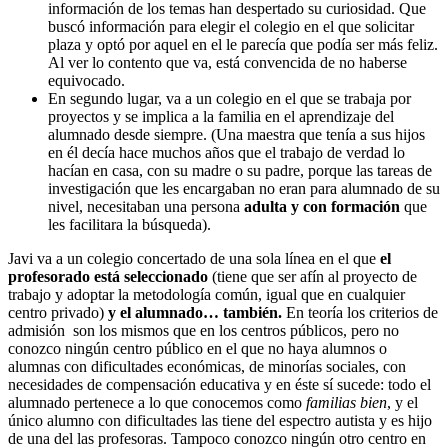
información de los temas han despertado su curiosidad. Que
buscó información para elegir el colegio en el que solicitar
plaza y optó por aquel en el le parecía que podía ser más feliz.
Al ver lo contento que va, está convencida de no haberse
equivocado.
En segundo lugar, va a un colegio en el que se trabaja por
proyectos y se implica a la familia en el aprendizaje del
alumnado desde siempre. (Una maestra que tenía a sus hijos
en él decía hace muchos años que el trabajo de verdad lo
hacían en casa, con su madre o su padre, porque las tareas de
investigación que les encargaban no eran para alumnado de su
nivel, necesitaban una persona
adulta y con formación
que
les facilitara la búsqueda).
Javi va a un colegio concertado de una sola línea en el que
el
profesorado está seleccionado
(tiene que ser afín al proyecto de
trabajo y adoptar la metodología común, igual que en cualquier
centro privado)
y el alumnado… también.
En teoría los criterios de
admisión son los mismos que en los centros públicos, pero no
conozco ningún centro público en el que no haya alumnos o
alumnas con dificultades económicas, de minorías sociales, con
necesidades de compensación educativa y en éste sí sucede: todo el
alumnado pertenece a lo que conocemos como
familias bien
, y el
único alumno con dificultades las tiene del espectro autista y es hijo
de una del las profesoras. Tampoco conozco ningún otro centro en