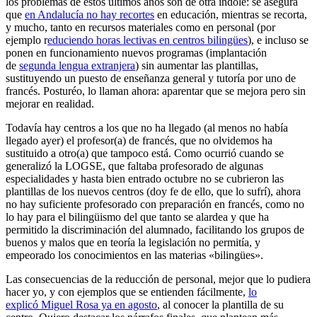
los problemas de estos últimos años son de otra índole: se asegura
que
en Andalucía no hay recortes
en educación, mientras se recorta,
y mucho, tanto en recursos materiales como en personal (por
ejemplo r
educiendo horas lectivas en centros bilingües
), e incluso se
ponen en funcionamiento nuevos programas (implantación
de
segunda lengua extranjera
) sin aumentar las plantillas,
sustituyendo un puesto de enseñanza general y tutoría por uno de
francés. Posturéo, lo llaman ahora: aparentar que se mejora pero sin
mejorar en realidad.
Todavía hay centros a los que no ha llegado (al menos no había
llegado ayer) el profesor(a) de francés, que no olvidemos ha
sustituido a otro(a) que tampoco está. Como ocurrió cuando se
generalizó la LOGSE, que faltaba profesorado de algunas
especialidades y hasta bien entrado octubre no se cubrieron las
plantillas de los nuevos centros (doy fe de ello, que lo sufrí), ahora
no hay suficiente profesorado con preparación en francés, como no
lo hay para el bilingüismo del que tanto se alardea y que ha
permitido la discriminación del alumnado, facilitando los grupos de
buenos y malos que en teoría la legislación no permitía, y
empeorado los conocimientos en las materias «bilingües».
Las consecuencias de la reducción de personal, mejor que lo pudiera
hacer yo, y con ejemplos que se entienden fácilmente,
lo
explicó Miguel Rosa ya en agosto
, al conocer la plantilla de su