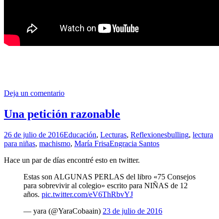
Deja un comentario
Una petición razonable
26 de julio de 2016
Educación
,
Lecturas
,
Reflexiones
bulling
,
lectura
para niñas
,
machismo
,
María Frisa
Engracia Santos
Hace un par de días encontré esto en twitter.
Estas son ALGUNAS PERLAS del libro «75 Consejos
para sobrevivir al colegio» escrito para NIÑAS de 12
años.
pic.twitter.com/eV6ThRbvYJ
— yara (@YaraCobaain)
23 de julio de 2016