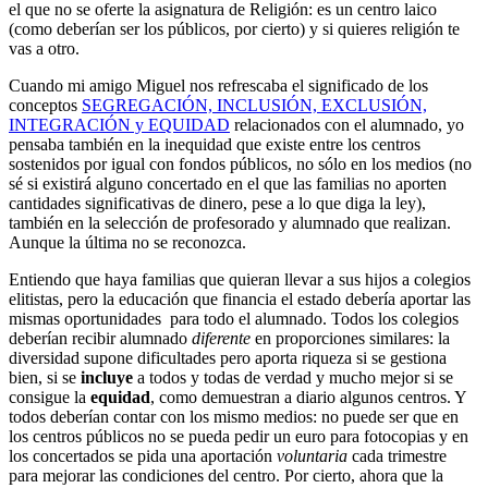
el que no se oferte la asignatura de Religión: es un centro laico
(como deberían ser los públicos, por cierto) y si quieres religión te
vas a otro.
Cuando mi amigo Miguel nos refrescaba el significado de los
conceptos
SEGREGACIÓN, INCLUSIÓN, EXCLUSIÓN,
INTEGRACIÓN y EQUIDAD
relacionados con el alumnado, yo
pensaba también en la inequidad que existe entre los centros
sostenidos por igual con fondos públicos, no sólo en los medios (no
sé si existirá alguno concertado en el que las familias no aporten
cantidades significativas de dinero, pese a lo que diga la ley),
también en la selección de profesorado y alumnado que realizan.
Aunque la última no se reconozca.
Entiendo que haya familias que quieran llevar a sus hijos a colegios
elitistas, pero la educación que financia el estado debería aportar las
mismas oportunidades para todo el alumnado. Todos los colegios
deberían recibir alumnado
diferente
en proporciones similares: la
diversidad supone dificultades pero aporta riqueza si se gestiona
bien, si se
incluye
a todos y todas de verdad y mucho mejor si se
consigue la
equidad
, como demuestran a diario algunos centros. Y
todos deberían contar con los mismo medios: no puede ser que en
los centros públicos no se pueda pedir un euro para fotocopias y en
los concertados se pida una aportación
voluntaria
cada trimestre
para mejorar las condiciones del centro. Por cierto, ahora que la