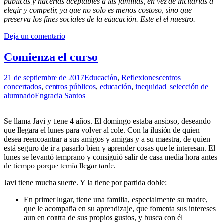
públicas y hacerlas aceptables a las familias, en vez de incitarlas a
elegir y competir, ya que no solo es menos costoso, sino que
preserva los fines sociales de la educación. Este el el nuestro.
Deja un comentario
Comienza el curso
21 de septiembre de 2017
Educación
,
Reflexiones
centros
concertados
,
centros públicos
,
educación
,
inequidad
,
selección de
alumnado
Engracia Santos
Se llama Javi y tiene 4 años. El domingo estaba ansioso, deseando
que llegara el lunes para volver al cole. Con la ilusión de quien
desea reencoantrar a sus amigos y amigas y a su maestra, de quien
está seguro de ir a pasarlo bien y aprender cosas que le interesan. El
lunes se levantó temprano y consiguió salir de casa media hora antes
de tiempo porque temía llegar tarde.
Javi tiene mucha suerte. Y la tiene por partida doble:
En primer lugar, tiene una familia, especialmente su madre,
que le acompaña en su aprendizaje, que fomenta sus intereses
aun en contra de sus propios gustos, y busca con él