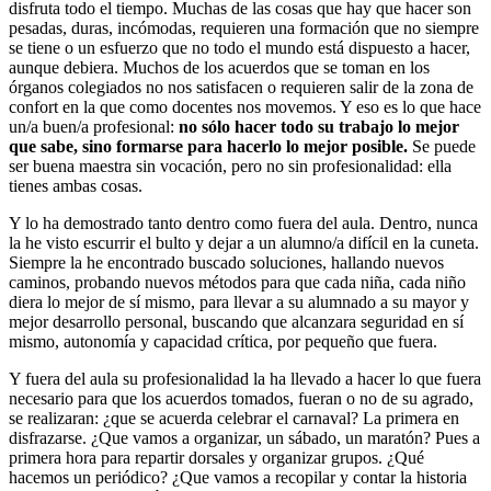
disfruta todo el tiempo. Muchas de las cosas que hay que hacer son
pesadas, duras, incómodas, requieren una formación que no siempre
se tiene o un esfuerzo que no todo el mundo está dispuesto a hacer,
aunque debiera. Muchos de los acuerdos que se toman en los
órganos colegiados no nos satisfacen o requieren salir de la zona de
confort en la que como docentes nos movemos. Y eso es lo que hace
un/a buen/a profesional:
no sólo hacer todo su trabajo lo mejor
que sabe, sino formarse para hacerlo lo mejor posible.
Se puede
ser buena maestra sin vocación, pero no sin profesionalidad: ella
tienes ambas cosas.
Y lo ha demostrado tanto dentro como fuera del aula. Dentro, nunca
la he visto escurrir el bulto y dejar a un alumno/a difícil en la cuneta.
Siempre la he encontrado buscado soluciones, hallando nuevos
caminos, probando nuevos métodos para que cada niña, cada niño
diera lo mejor de sí mismo, para llevar a su alumnado a su mayor y
mejor desarrollo personal, buscando que alcanzara seguridad en sí
mismo, autonomía y capacidad crítica, por pequeño que fuera.
Y fuera del aula su profesionalidad la ha llevado a hacer lo que fuera
necesario para que los acuerdos tomados, fueran o no de su agrado,
se realizaran: ¿que se acuerda celebrar el carnaval? La primera en
disfrazarse. ¿Que vamos a organizar, un sábado, un maratón? Pues a
primera hora para repartir dorsales y organizar grupos. ¿Qué
hacemos un periódico? ¿Que vamos a recopilar y contar la historia