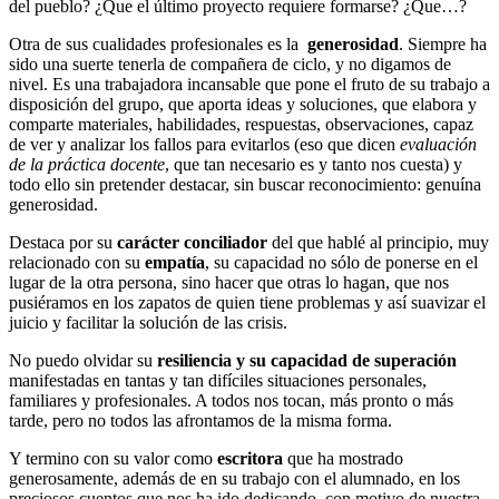
del pueblo? ¿Que el último proyecto requiere formarse? ¿Que…?
Otra de sus cualidades profesionales es la
generosidad
. Siempre ha
sido una suerte tenerla de compañera de ciclo, y no digamos de
nivel. Es una trabajadora incansable que pone el fruto de su trabajo a
disposición del grupo, que aporta ideas y soluciones, que elabora y
comparte materiales, habilidades, respuestas, observaciones, capaz
de ver y analizar los fallos para evitarlos (eso que dicen
evaluación
de la práctica docente
, que tan necesario es y tanto nos cuesta) y
todo ello sin pretender destacar, sin buscar reconocimiento: genuína
generosidad.
Destaca por su
carácter conciliador
del que hablé al principio, muy
relacionado con su
empatía
, su capacidad no sólo de ponerse en el
lugar de la otra persona, sino hacer que otras lo hagan, que nos
pusiéramos en los zapatos de quien tiene problemas y así suavizar el
juicio y facilitar la solución de las crisis.
No puedo olvidar su
resiliencia y su capacidad de superación
manifestadas en tantas y tan difíciles situaciones personales,
familiares y profesionales. A todos nos tocan, más pronto o más
tarde, pero no todos las afrontamos de la misma forma.
Y termino con su valor como
escritora
que ha mostrado
generosamente, además de en su trabajo con el alumnado, en los
preciosos cuentos que nos ha ido dedicando, con motivo de nuestra