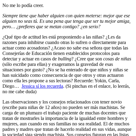
No me lo podía creer.
Siempre tiene que haber alguien con quien meterse: mejor que ese
alguien no seas tú. Es una pena que tenga que ser tu mejor amiga,
pero… ¿prefieres que se metan contigo? ¿en serio?
¿Qué tipo de actitud les está proponiendo a las niñas? ¿Les da
razones para inhibirse cuando otras lo sufren o directamente para
actuar como acosadoras? ¿Acaso no sabe esa señora que todas las
Consejerías de Educación tienen establecidos protocolos para
detectar y actuar en casos de
bulling
? ¿Cree que son
cosas de niñas
(sólo escribe para ellas) y exageramos la gravedad de esas
situaciones por gusto? ¿No se ha enterado de que niños y niñas se
han suicidado como consecuencia de que otros y otras actuaron
como ella les propone a sus lectoras? Recuerde: Yokin, Carla,
Diego…
Jessica sí los recuerda
. (Si pinchas en el enlace, lo leerás,
no me cabe duda)
Las observaciones y los consejos relacionados con tener novio
(escribe para niñas de 12 años) no pueden ser más machistas. Se
carga de un plumazo el trabajo paciente de muchas docentes que
tratan de mostrarles la importancia de la igualdad entre hombres y
mujeres, aun cuando en sus familias no sea realidad. El de muchos
padres y madres que tratan de hacerlo realidad en sus vidas, aunque
la sociedad siga siendo machista. Sus consejos figuran en las listas