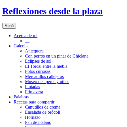
Saltar
Reflexiones desde la plaza
al
contenido
Menú
Acerca de mí
…
Galerías
Antequera
Con perros en un pinar de Chiclana
Eclipses de sol
El Torcal entre la niebla
Fotos curiosas
Mercadillos callejeros
Museo de aperos y útiles
Pintadas
Primavera
Palabras
Recetas para compartir
Canutillos de crema
Ensalada de brócoli
Hornazo
Pan de plátano