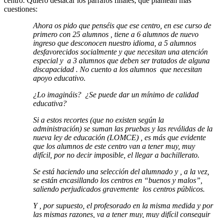
centro. Quiero destacar los párrafos finales, que plantean más
cuestiones:
Ahora os pido que penséis que ese centro, en ese curso de
primero con 25 alumnos , tiene a 6 alumnos de nuevo
ingreso que desconocen nuestro idioma, a 5 alumnos
desfavorecidos socialmente y que necesitan una atención
especial y a 3 alumnos que deben ser tratados de alguna
discapacidad . No cuento a los alumnos que necesitan
apoyo educativo.
¿Lo imagináis? ¿Se puede dar un mínimo de calidad
educativa?
Si a estos recortes (que no existen según la
administración) se suman las pruebas y las reválidas de la
nueva ley de educación (LOMCE) , es más que evidente
que los alumnos de este centro van a tener muy, muy
difícil, por no decir imposible, el llegar a bachillerato.
Se está haciendo una selección del alumnado y , a la vez,
se están encasillando los centros en “buenos y malos”,
saliendo perjudicados gravemente los centros públicos.
Y , por supuesto, el profesorado en la misma medida y por
las mismas razones, va a tener muy, muy difícil conseguir