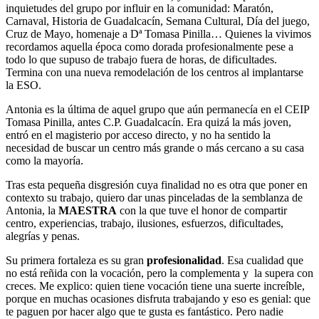
inquietudes del grupo por influir en la comunidad: Maratón,
Carnaval, Historia de Guadalcacín, Semana Cultural, Día del juego,
Cruz de Mayo, homenaje a Dª Tomasa Pinilla… Quienes la vivimos
recordamos aquella época como dorada profesionalmente pese a
todo lo que supuso de trabajo fuera de horas, de dificultades.
Termina con una nueva remodelación de los centros al implantarse
la ESO.
Antonia es la última de aquel grupo que aún permanecía en el CEIP
Tomasa Pinilla, antes C.P. Guadalcacín. Era quizá la más joven,
entró en el magisterio por acceso directo, y no ha sentido la
necesidad de buscar un centro más grande o más cercano a su casa
como la mayoría.
Tras esta pequeña disgresión cuya finalidad no es otra que poner en
contexto su trabajo, quiero dar unas pinceladas de la semblanza de
Antonia, la
MAESTRA
con la que tuve el honor de compartir
centro, experiencias, trabajo, ilusiones, esfuerzos, dificultades,
alegrías y penas.
Su primera fortaleza es su gran
profesionalidad
. Esa cualidad que
no está reñida con la vocación, pero la complementa y la supera con
creces. Me explico: quien tiene vocación tiene una suerte increíble,
porque en muchas ocasiones disfruta trabajando y eso es genial: que
te paguen por hacer algo que te gusta es fantástico. Pero nadie