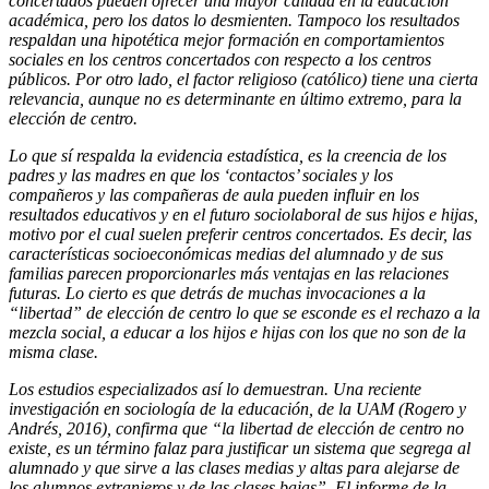
concertados pueden ofrecer una mayor calidad en la educación
académica, pero los datos lo desmienten. Tampoco los resultados
respaldan una hipotética mejor formación en comportamientos
sociales en los centros concertados con respecto a los centros
públicos. Por otro lado, el factor religioso (católico) tiene una cierta
relevancia, aunque no es determinante en último extremo, para la
elección de centro.
Lo que sí respalda la evidencia estadística, es la creencia de los
padres y las madres en que los ‘contactos’ sociales y los
compañeros y las compañeras de aula pueden influir en los
resultados educativos y en el futuro sociolaboral de sus hijos e hijas,
motivo por el cual suelen preferir centros concertados. Es decir, las
características socioeconómicas medias del alumnado y de sus
familias parecen proporcionarles más ventajas en las relaciones
futuras. Lo cierto es que detrás de muchas invocaciones a la
“libertad” de elección de centro lo que se esconde es el rechazo a la
mezcla social, a educar a los hijos e hijas con los que no son de la
misma clase.
Los estudios especializados así lo demuestran. Una reciente
investigación en sociología de la educación, de la UAM (Rogero y
Andrés, 2016), confirma que “la libertad de elección de centro no
existe, es un término falaz para justificar un sistema que segrega al
alumnado y que sirve a las clases medias y altas para alejarse de
los alumnos extranjeros y de las clases bajas”. El informe de la