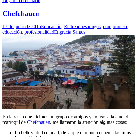
Deja un comentario
Chefchauen
17 de junio de 2016
Educación
,
Reflexiones
amigos
,
compromiso
,
educación
,
profesionalidad
Engracia Santos
En la visita que hicimos un grupo de amigos y amigas a la ciudad
marroquí de
Chefchauen
, me llamaron la atención algunas cosas:
La belleza de la ciudad, de la que dan buena cuenta las fotos.