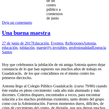
de un
centro
público a
comienzos
de junio
Deja un comentario
Una buena maestra
27 de junio de 2017
Educación
,
Eventos
,
Reflexiones
Antonia
,
educación
,
jubilación
,
maestr@s invisibles
,
profesionalidad
Engracia
Santos
Hoy que celebramos la jubilación de mi amiga Antonia quiero dejar
constancia de lo que han supuesto sus muchos años de trabajo en
Guadalcacín, de los que coincidimos en el mismo centro los
primeros dieciocho.
Antonia llego al Colegio Público Guadalcacín (curso 79/80) cuando
éste estaba en pleno crecimiento: cada año más alumnado y más
docentes. Criterios dispares, encontrados a veces, para encontrar
solución a los muchos problemas existentes, tanto dentro del grupo
como con la Administración. Fueron momentos duros, difíciles, de
crisis de crecimiento del centro, de división, que nos dieron muchos