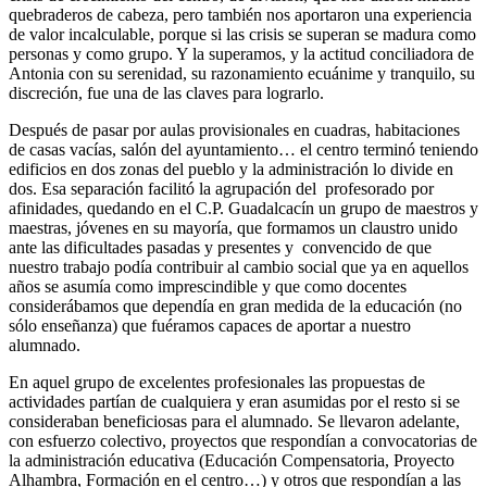
quebraderos de cabeza, pero también nos aportaron una experiencia
de valor incalculable, porque si las crisis se superan se madura como
personas y como grupo. Y la superamos, y la actitud conciliadora de
Antonia con su serenidad, su razonamiento ecuánime y tranquilo, su
discreción, fue una de las claves para lograrlo.
Después de pasar por aulas provisionales en cuadras, habitaciones
de casas vacías, salón del ayuntamiento… el centro terminó teniendo
edificios en dos zonas del pueblo y la administración lo divide en
dos. Esa separación facilitó la agrupación del profesorado por
afinidades, quedando en el C.P. Guadalcacín un grupo de maestros y
maestras, jóvenes en su mayoría, que formamos un claustro unido
ante las dificultades pasadas y presentes y
convencido de que
nuestro trabajo podía contribuir al cambio social que ya en aquellos
años se asumía como imprescindible y que como docentes
considerábamos que dependía en gran medida de la educación (no
sólo enseñanza) que fuéramos capaces de aportar a nuestro
alumnado.
En aquel grupo de excelentes profesionales las propuestas de
actividades partían de cualquiera y eran asumidas por el resto si se
consideraban beneficiosas para el alumnado. Se llevaron adelante,
con esfuerzo colectivo, proyectos que respondían a convocatorias de
la administración educativa (Educación Compensatoria, Proyecto
Alhambra, Formación en el centro…) y otros que respondían a las