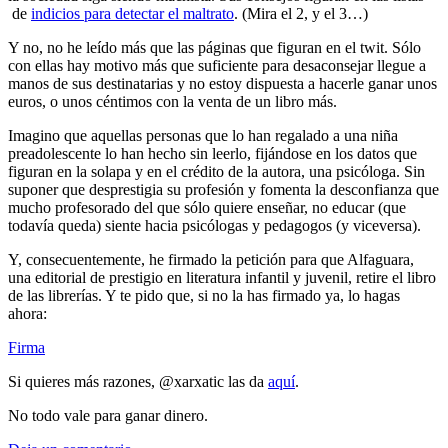
de
indicios para detectar el maltrato
. (Mira el 2, y el 3…)
Y no, no he leído más que las páginas que figuran en el twit. Sólo
con ellas hay motivo más que suficiente para desaconsejar llegue a
manos de sus destinatarias y no estoy dispuesta a hacerle ganar unos
euros, o unos céntimos con la venta de un libro más.
Imagino que aquellas personas que lo han regalado a una niña
preadolescente lo han hecho sin leerlo, fijándose en los datos que
figuran en la solapa y en el crédito de la autora, una psicóloga. Sin
suponer que desprestigia su profesión y fomenta la desconfianza que
mucho profesorado del que sólo quiere enseñar, no educar (que
todavía queda) siente hacia psicólogas y pedagogos (y viceversa).
Y, consecuentemente, he firmado la petición para que Alfaguara,
una editorial de prestigio en literatura infantil y juvenil, retire el libro
de las librerías. Y te pido que, si no la has firmado ya, lo hagas
ahora:
Firma
Si quieres más razones, @xarxatic las da
aquí
.
No todo vale para ganar dinero.