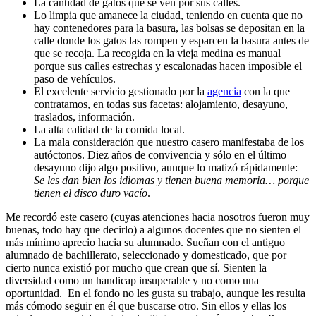
La cantidad de gatos que se ven por sus calles.
Lo limpia que amanece la ciudad, teniendo en cuenta que no
hay contenedores para la basura, las bolsas se depositan en la
calle donde los gatos las rompen y esparcen la basura antes de
que se recoja. La recogida en la vieja medina es manual
porque sus calles estrechas y escalonadas hacen imposible el
paso de vehículos.
El excelente servicio gestionado por la
agencia
con la que
contratamos, en todas sus facetas: alojamiento, desayuno,
traslados, información.
La alta calidad de la comida local.
La mala consideración que nuestro casero manifestaba de los
autóctonos. Diez años de convivencia y sólo en el último
desayuno dijo algo positivo, aunque lo matizó rápidamente:
Se les dan bien los idiomas y tienen buena memoria… porque
tienen el disco duro vacío
.
Me recordó este casero (cuyas atenciones hacia nosotros fueron muy
buenas, todo hay que decirlo) a algunos docentes que no sienten el
más mínimo aprecio hacia su alumnado. Sueñan con el antiguo
alumnado de bachillerato, seleccionado y domesticado, que por
cierto nunca existió por mucho que crean que sí. Sienten la
diversidad como un handicap insuperable y no como una
oportunidad. En el fondo no les gusta su trabajo, aunque les resulta
más cómodo seguir en él que buscarse otro. Sin ellos y ellas los