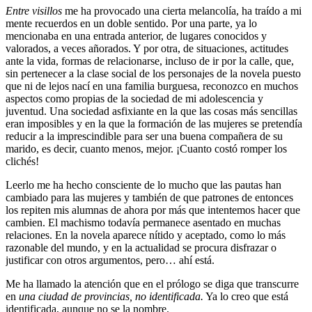
Entre visillos
me ha provocado una cierta melancolía, ha traído a mi
mente recuerdos en un doble sentido. Por una parte, ya lo
mencionaba en una entrada anterior, de lugares conocidos y
valorados, a veces añorados. Y por otra, de situaciones, actitudes
ante la vida, formas de relacionarse, incluso de ir por la calle, que,
sin pertenecer a la clase social de los personajes de la novela puesto
que ni de lejos nací en una familia burguesa, reconozco en muchos
aspectos como propias de la sociedad de mi adolescencia y
juventud. Una sociedad asfixiante en la que las cosas más sencillas
eran imposibles y en la que la formación de las mujeres se pretendía
reducir a la imprescindible para ser una buena compañera de su
marido, es decir, cuanto menos, mejor. ¡Cuanto costó romper los
clichés!
Leerlo me ha hecho consciente de lo mucho que las pautas han
cambiado para las mujeres y también de que patrones de entonces
los repiten mis alumnas de ahora por más que intentemos hacer que
cambien. El machismo todavía permanece asentado en muchas
relaciones. En la novela aparece nítido y aceptado, como lo más
razonable del mundo, y en la actualidad se procura disfrazar o
justificar con otros argumentos, pero… ahí está.
Me ha llamado la atención que en el prólogo se diga que transcurre
en
una ciudad de provincias, no identificada.
Ya lo creo que está
identificada, aunque no se la nombre.