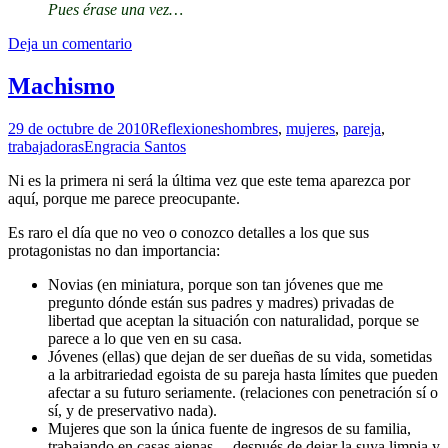
Pues érase una vez…
Deja un comentario
Machismo
29 de octubre de 2010
Reflexiones
hombres
,
mujeres
,
pareja
,
trabajadoras
Engracia Santos
Ni es la primera ni será la última vez que este tema aparezca por
aquí, porque me parece preocupante.
Es raro el día que no veo o conozco detalles a los que sus
protagonistas no dan importancia:
Novias (en miniatura, porque son tan jóvenes que me
pregunto dónde están sus padres y madres) privadas de
libertad que aceptan la situación con naturalidad, porque se
parece a lo que ven en su casa.
Jóvenes (ellas) que dejan de ser dueñas de su vida, sometidas
a la arbitrariedad egoista de su pareja hasta límites que pueden
afectar a su futuro seriamente. (relaciones con penetración sí o
sí, y de preservativo nada).
Mujeres que son la única fuente de ingresos de su familia,
trabajando en casas ajenas… después de dejar la suya limpia y