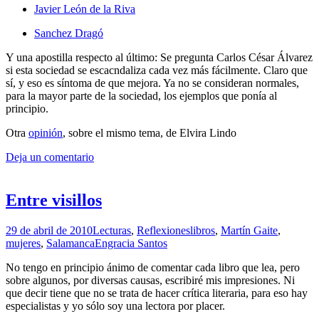
Javier León de la Riva
Sanchez Dragó
Y una apostilla respecto al último: Se pregunta Carlos César Álvarez
si esta sociedad se escacndaliza cada vez más fácilmente. Claro que
sí, y eso es síntoma de que mejora. Ya no se consideran normales,
para la mayor parte de la sociedad, los ejemplos que ponía al
principio.
Otra
opinión
, sobre el mismo tema, de Elvira Lindo
Deja un comentario
Entre visillos
29 de abril de 2010
Lecturas
,
Reflexiones
libros
,
Martín Gaite
,
mujeres
,
Salamanca
Engracia Santos
No tengo en principio ánimo de comentar cada libro que lea, pero
sobre algunos, por diversas causas, escribiré mis impresiones. Ni
que decir tiene que no se trata de hacer crítica literaria, para eso hay
especialistas y yo sólo soy una lectora por placer.