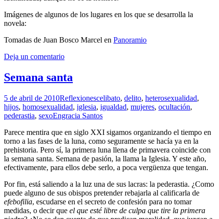
Imágenes de algunos de los lugares en los que se desarrolla la
novela:
Tomadas de Juan Bosco Marcel en
Panoramio
Deja un comentario
Semana santa
5 de abril de 2010
Reflexiones
celibato
,
delito
,
heterosexualidad
,
hijos
,
homosexualidad
,
iglesia
,
igualdad
,
mujeres
,
ocultación
,
pederastia
,
sexo
Engracia Santos
Parece mentira que en siglo XXI sigamos organizando el tiempo en
torno a las fases de la luna, como seguramente se hacía ya en la
prehistoria. Pero sí, la primera luna llena de primavera coincide con
la semana santa. Semana de pasión, la llama la Iglesia. Y este año,
efectivamente, para ellos debe serlo, a poca vergüenza que tengan.
Por fin, está saliendo a la luz una de sus lacras: la pederastia. ¿Como
puede alguno de sus obispos pretender rebajarla al calificarla de
efebofilia
, escudarse en el secreto de confesión para no tomar
medidas, o decir que
el que esté libre de culpa que tire la primera