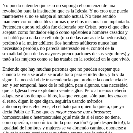
No puedo entender que esto no suponga el comienzo de una
revolución para la institución que es la Iglesia. Y no creo que pueda
mantenerse si no se adapta al mundo actual. No tiene sentido
mantener como intocables normas que ellos mismos han implantado.
Pretenden que su religión fue elaborada por Cristo, pero el que ellos
aceptan como fundador eligió como apóstoles a hombres casados y
no habló para nada de celibato (una de las causas de la pederastia),
perdonó a la mujer adúltera (los hombres adúlteros nunca han
necesitado perdón), no parecía interesado en el control de la
sexualidad (una de las mayores preocupaciones de sus seguidores) y
trató a las mujeres como se las trataba en la sociedad en la que vivió.
Entiendo que hay muchas personas que no pueden aceptar que
cuando la vida se acaba se acaba todo para el individuo, y la vida
sigue. La necesidad de trascendencia que produce la conciencia de
ser, y ser temporal, hace de la religión, para algunos, una necesidad
que la Iglesia lleva explotanto veinte siglos. Pero al menos debería
adaptarse a los tiempos: hijos, los que vengan, sólo para los
quicos
,
el resto, digan lo que digan, seguirán usando métodos
anticonceptivos efectivos; el celibato para quien lo quiera, que ya
decía Pablo de Tarso que
es mejor casarse que abrasarse
;
homosexuales o heterosexuales ¿qué más da si el sexo no tiene,
como querían, como único fin la procreación? (¡qué desperdicio!); la
igualdad de hombres y mujeres se va abriendo camino, oponerse a