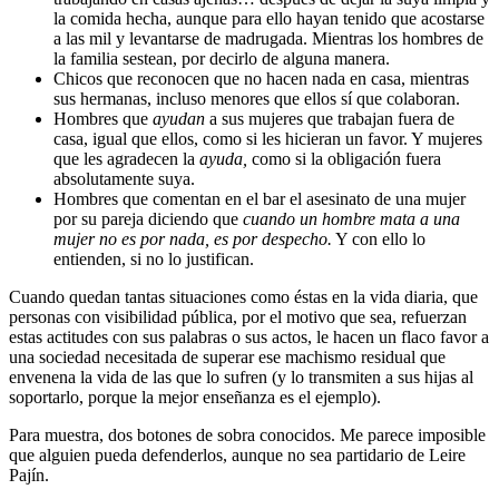
la comida hecha, aunque para ello hayan tenido que acostarse
a las mil y levantarse de madrugada. Mientras los hombres de
la familia sestean, por decirlo de alguna manera.
Chicos que reconocen que no hacen nada en casa, mientras
sus hermanas, incluso menores que ellos sí que colaboran.
Hombres que
ayudan
a sus mujeres que trabajan fuera de
casa, igual que ellos, como si les hicieran un favor. Y mujeres
que les agradecen la
ayuda,
como si la obligación fuera
absolutamente suya.
Hombres que comentan en el bar el asesinato de una mujer
por su pareja diciendo que
cuando un hombre mata a una
mujer no es por nada, es por despecho.
Y con ello lo
entienden, si no lo justifican.
Cuando quedan tantas situaciones como éstas en la vida diaria, que
personas con visibilidad pública, por el motivo que sea, refuerzan
estas actitudes con sus palabras o sus actos, le hacen un flaco favor a
una sociedad necesitada de superar ese machismo residual que
envenena la vida de las que lo sufren (y lo transmiten a sus hijas al
soportarlo, porque la mejor enseñanza es el ejemplo).
Para muestra, dos botones de sobra conocidos. Me parece imposible
que alguien pueda defenderlos, aunque no sea partidario de Leire
Pajín.