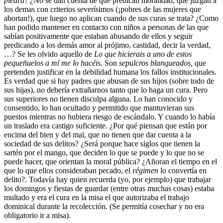
piedra
?
¿No se dan cuenta de que predican moralidad, que juzgan a
los demas con criterios severísimos (¡pobres de las mujeres que
abortan!), que luego no aplican cuando de sus curas se trata? ¿Como
han podido mantener en contacto con niños a personas de las que
sabían positivamente que estaban abusando de ellos y seguir
predicando a los demás amor al prójimo, castidad, decir la verdad,
…? Se les olvido aquello de
Lo que hicierais a uno de estos
pequeñuelos a mí me lo hacéis.
Son
sepulcros blanqueados,
que
pretenden justificar en la debilidad humana los fallos institucionales.
Es verdad que si hay padres que abusan de sus hijos (sobre todo de
sus hijas), no debería extrañarnos tanto que lo haga un cura. Pero
sus superiores no tienen disculpa alguna. Lo han conocido y
consentido, lo han ocultado y permitido que mantuvieran sus
puestos mientras no hubiera riesgo de escándalo. Y cuando lo había
un traslado era castigo suficiente. ¿Por qué piensan que están por
encima del bien y del mal, que no tienen que dar cuenta a la
sociedad de sus delitos? ¿Será porque hace siglos que tienen la
sartén por el mango, que deciden lo que se puede y lo que no se
puede hacer, que orientan la moral pública? ¿Añoran el tiempo en el
que lo que ellos consideraban pecado, el
régimen
lo convertía en
delito?. Todavía hay quien recuerda (yo, por ejemplo) que trabajar
los domingos y fiestas de guardar (entre otras muchas cosas) estaba
multado y era el cura en la misa el que autorizaba el trabajo
dominical durante la recolección. (Se permitía cosechar y no era
obligatorio ir a misa).