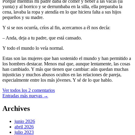
Porque mientras mi padre daba de comer y beber a las vacas (la
yunta) y al borrico y se derrumbaba en la silla, ella preparaba la
cena, lavaba la ropa y atendía en lo que hiciera falta a sus hijos
pequeños y su madre.
Y si se nos ocurría, críos al fin, acercarnos a él nos decía:
– Anda, deja a tu padre, que está cansado.
Y todo el mundo lo veía normal.
Estas son las mujeres que han sostenido el mundo y han permitido a
los hombres destacar. Menos mal que, aunque lentamente, las cosas
han cambiado. Y más que tienen que cambiar: aún quedan muchas
injusticias y muchos abusos ocultos en las relaciones de pareja,
especialmente entre los más jóvenes. Y sé de lo que hablo.
Ver todos los 2 comentarios
Ir
Entradas más nuevas
→
a
Archives
las
entradas
junio 2026
abril 2026
julio 2023