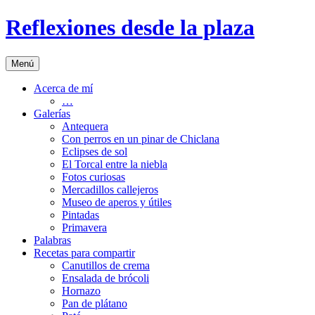
Saltar
Reflexiones desde la plaza
al
contenido
Menú
Acerca de mí
…
Galerías
Antequera
Con perros en un pinar de Chiclana
Eclipses de sol
El Torcal entre la niebla
Fotos curiosas
Mercadillos callejeros
Museo de aperos y útiles
Pintadas
Primavera
Palabras
Recetas para compartir
Canutillos de crema
Ensalada de brócoli
Hornazo
Pan de plátano