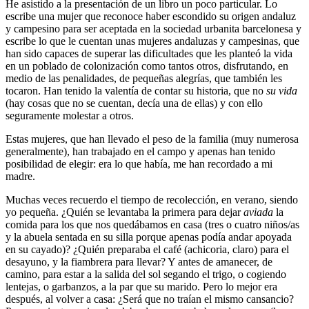
He asistido a la presentación de un libro un poco particular. Lo
escribe una mujer que reconoce haber escondido su origen andaluz
y campesino para ser aceptada en la sociedad urbanita barcelonesa y
escribe lo que le cuentan unas mujeres andaluzas y campesinas, que
han sido capaces de superar las dificultades que les planteó la vida
en un poblado de colonización como tantos otros, disfrutando, en
medio de las penalidades, de pequeñas alegrías, que también les
tocaron. Han tenido la valentía de contar su historia, que no
su
vida
(hay cosas que no se cuentan, decía una de ellas) y con ello
seguramente molestar a otros.
Estas mujeres, que han llevado el peso de la familia (muy numerosa
generalmente), han trabajado en el campo y apenas han tenido
posibilidad de elegir: era lo que había, me han recordado a mi
madre.
Muchas veces recuerdo el tiempo de recolección, en verano, siendo
yo pequeña. ¿Quién se levantaba la primera para dejar
aviada
la
comida para los que nos quedábamos en casa (tres o cuatro niños/as
y la abuela sentada en su silla porque apenas podía andar apoyada
en su cayado)? ¿Quién preparaba el café (achicoria, claro) para el
desayuno, y la fiambrera para llevar? Y antes de amanecer, de
camino, para estar a la salida del sol segando el trigo, o cogiendo
lentejas, o garbanzos, a la par que su marido. Pero lo mejor era
después, al volver a casa: ¿Será que no traían el mismo cansancio?