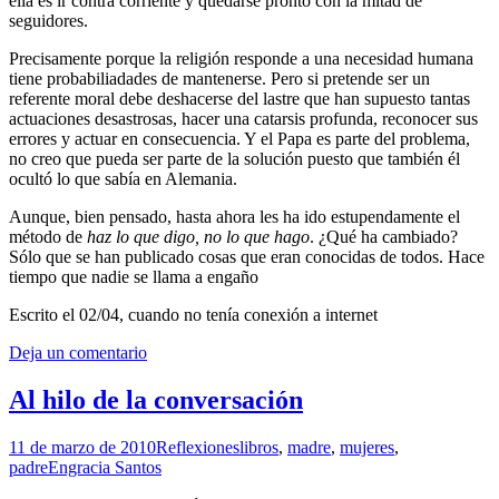
ella es ir contra corriente y quedarse pronto con la mitad de
seguidores.
Precisamente porque la religión responde a una necesidad humana
tiene probabiliadades de mantenerse. Pero si pretende ser un
referente moral debe deshacerse del lastre que han supuesto tantas
actuaciones desastrosas, hacer una catarsis profunda, reconocer sus
errores y actuar en consecuencia. Y el Papa es parte del problema,
no creo que pueda ser parte de la solución puesto que también él
ocultó lo que sabía en Alemania.
Aunque, bien pensado, hasta ahora les ha ido estupendamente el
método de
haz lo que digo, no lo que hago
. ¿Qué ha cambiado?
Sólo que se han publicado cosas que eran conocidas de todos. Hace
tiempo que nadie se llama a engaño
Escrito el 02/04, cuando no tenía conexión a internet
Deja un comentario
Al hilo de la conversación
11 de marzo de 2010
Reflexiones
libros
,
madre
,
mujeres
,
padre
Engracia Santos