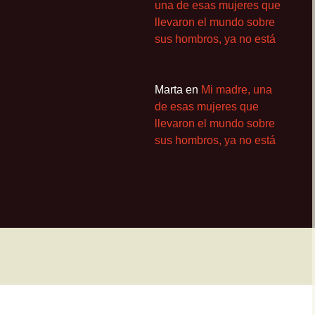
una de esas mujeres que
llevaron el mundo sobre
sus hombros, ya no está
Marta
en
Mi madre, una
de esas mujeres que
llevaron el mundo sobre
sus hombros, ya no está