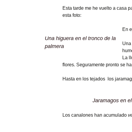
Esta tarde me he vuelto a casa p
Fotos curiosas
esta foto:
Mercadillos callejeros
En e
Una higuera en el tronco de la
Museo de aperos y
Una 
útiles
palmera
hume
Pintadas
La l
flores. Seguramente pronto se h
Primavera
Hasta en los tejados los jaramag
Jaramagos en el
Los canalones han acumulado
v