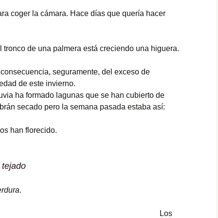
ara coger la cámara. Hace días que quería hacer
Paté
Paté de mejillones
l tronco de una palmera está creciendo una higuera.
Pavo trufado
consecuencia, seguramente, del exceso de
Pestiños
dad de este invierno.
luvia ha formado lagunas que se han cubierto de
Polvorones
abrán secado pero la semana pasada estaba así:
Rosquillas de nata
os han florecido.
Tarta de queso
 tejado
Tiramisú
erdura
.
Los