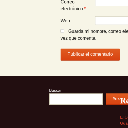
Correo
electrónico
*
Web
Guarda mi nombre, correo ele
vez que comente.
Buscar
Re
Buscar
El C
Guad