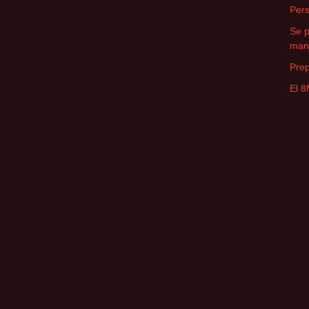
Pers
Se 
man
Prep
El 8