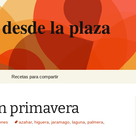
 desde la plaza
Recetas para compartir
Canutillos de crema
n primavera
Ensalada de brócoli
Hornazo
ones
azahar
,
higuera
,
jaramago
,
laguna
,
palmera
,
Pan de plátano