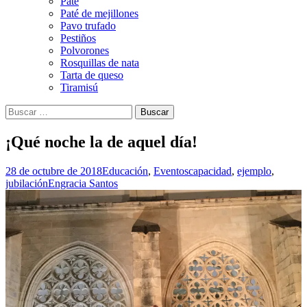
Paté
Paté de mejillones
Pavo trufado
Pestiños
Polvorones
Rosquillas de nata
Tarta de queso
Tiramisú
Buscar:
¡Qué noche la de aquel día!
28 de octubre de 2018
Educación
,
Eventos
capacidad
,
ejemplo
,
jubilación
Engracia Santos