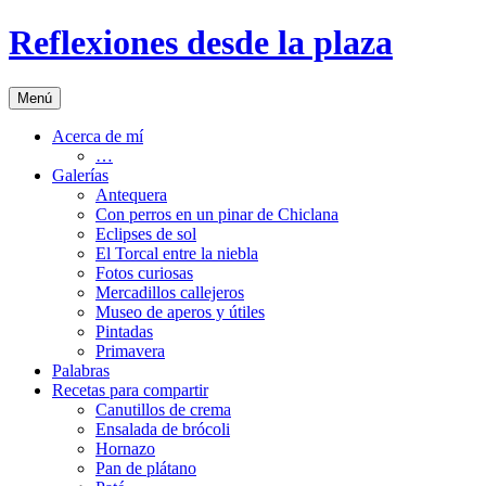
Saltar
Reflexiones desde la plaza
al
contenido
Menú
Acerca de mí
…
Galerías
Antequera
Con perros en un pinar de Chiclana
Eclipses de sol
El Torcal entre la niebla
Fotos curiosas
Mercadillos callejeros
Museo de aperos y útiles
Pintadas
Primavera
Palabras
Recetas para compartir
Canutillos de crema
Ensalada de brócoli
Hornazo
Pan de plátano