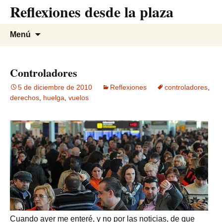
Reflexiones desde la plaza
Saltar
al
contenido
Buscar:
Menú
Controladores
5 de diciembre de 2010
Reflexiones
controladores
,
derechos
,
huelga
,
vuelos
Cuando ayer me enteré, y no por las noticias, de que