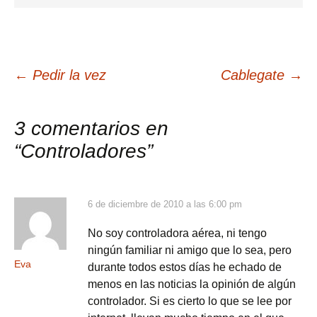
Navegación
←
Pedir la vez
Cablegate
→
de
3 comentarios en
“
Controladores
”
entradas
6 de diciembre de 2010 a las 6:00 pm
No soy controladora aérea, ni tengo
ningún familiar ni amigo que lo sea, pero
Eva
durante todos estos días he echado de
menos en las noticias la opinión de algún
controlador. Si es cierto lo que se lee por