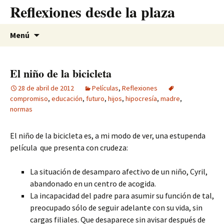
Saltar
Reflexiones desde la plaza
al
contenido
Buscar:
Menú
El niño de la bicicleta
28 de abril de 2012
Películas
,
Reflexiones
compromiso
,
educación
,
futuro
,
hijos
,
hipocresía
,
madre
,
normas
El niño de la bicicleta es, a mi modo de ver, una estupenda
película que presenta con
crudeza:
La situación de desamparo afectivo de un niño, Cyril,
abandonado en un centro de acogida.
La incapacidad del padre para asumir su función de tal,
preocupado sólo de seguir adelante con su vida, sin
cargas filiales. Que desaparece sin avisar después de