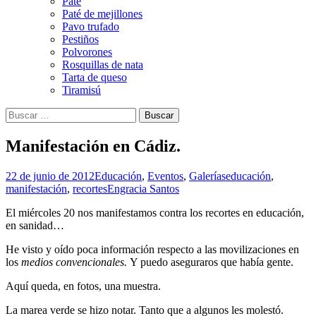
Paté
Paté de mejillones
Pavo trufado
Pestiños
Polvorones
Rosquillas de nata
Tarta de queso
Tiramisú
Buscar:
Manifestación en Cádiz.
22 de junio de 2012
Educación
,
Eventos
,
Galerías
educación
,
manifestación
,
recortes
Engracia Santos
El miércoles 20 nos manifestamos contra los recortes en educación,
en sanidad…
He visto y oído poca información respecto a las movilizaciones en
los
medios convencionales.
Y puedo aseguraros que había gente.
Aquí queda, en fotos, una muestra.
La marea verde se hizo notar. Tanto que a algunos les molestó.