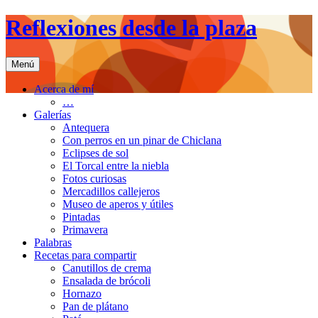
Saltar
Reflexiones desde la plaza
al
contenido
Menú
Acerca de mí
…
Galerías
Antequera
Con perros en un pinar de Chiclana
Eclipses de sol
El Torcal entre la niebla
Fotos curiosas
Mercadillos callejeros
Museo de aperos y útiles
Pintadas
Primavera
Palabras
Recetas para compartir
Canutillos de crema
Ensalada de brócoli
Hornazo
Pan de plátano