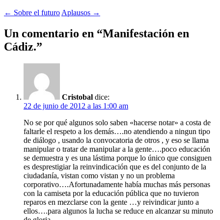
Navegación
←
Sobre el futuro
Aplausos
→
de
Un comentario en “
Manifestación en
entradas
Cádiz.
”
Cristobal
dice:
22 de junio de 2012 a las 1:00 am
No se por qué algunos solo saben «hacerse notar» a costa de
faltarle el respeto a los demás….no atendiendo a ningun tipo
de diálogo , usando la convocatoria de otros , y eso se llama
manipular o tratar de manipular a la gente….poco educación
se demuestra y es una lástima porque lo único que consiguen
es desprestigiar la reinvindicación que es del conjunto de la
ciudadanía, vistan como vistan y no un problema
corporativo….Afortunadamente había muchas más personas
con la camiseta por la educación pública que no tuvieron
reparos en mezclarse con la gente …y reivindicar junto a
ellos….para algunos la lucha se reduce en alcanzar su minuto
de gloria….