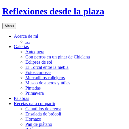
Saltar
Reflexiones desde la plaza
al
contenido
Menú
Acerca de mí
…
Galerías
Antequera
Con perros en un pinar de Chiclana
Eclipses de sol
El Torcal entre la niebla
Fotos curiosas
Mercadillos callejeros
Museo de aperos y útiles
Pintadas
Primavera
Palabras
Recetas para compartir
Canutillos de crema
Ensalada de brócoli
Hornazo
Pan de plátano